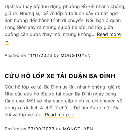
Phường
Dịch vụ thay lốp lưu động phường Bồ Đề nhanh chóng,
Bùi
giá rẻ. Những sự cố về lốp ô tô luôn xảy ra bất ngờ
Thị
ảnh hưởng đến hành trình di chuyển. Nếu bạn ở quận
Xuân
Long Biên xảy ra những sự cố bể lốp, nổ lốp giữa
Tha
đường cần được thay mới nhưng không…
Read more
lốp
lưu
độn
Posted on
11/11/2023
by
MONGTUYEN
phư
Bồ
CỨU HỘ LỐP XE TẢI QUẬN BA ĐÌNH
Đề
Cứu hộ lốp xe tải Ba Đình uy tín, nhanh chóng, giá rẻ.
Nhu cầu cứu hộ lốp xe tải quận Ba Đình ngày càng
tăng cao. Một số nhà cung cấp dịch vụ chỉ chuyên về
dòng xe du lịch 4 chỗ, 7 chỗ,… Để tìm được một địa
Cứu
chỉ vá lốp xe tải…
Read more
hộ
lốp
Posted on
23/09/2023
by
MONGTUYEN