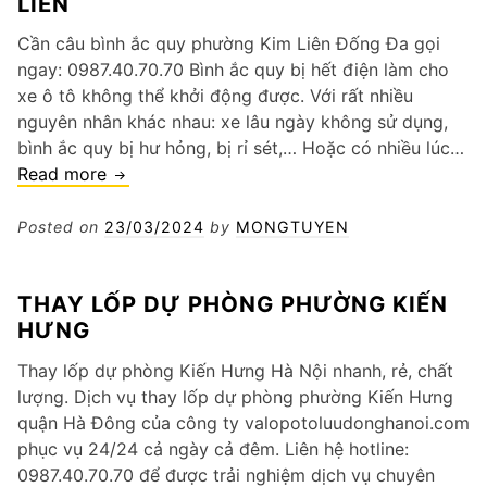
LIÊN
phường
Bạch
Cần câu bình ắc quy phường Kim Liên Đống Đa gọi
Mai
ngay: 0987.40.70.70 Bình ắc quy bị hết điện làm cho
xe ô tô không thể khởi động được. Với rất nhiều
nguyên nhân khác nhau: xe lâu ngày không sử dụng,
bình ắc quy bị hư hỏng, bị rỉ sét,… Hoặc có nhiều lúc…
Câu
Read more
bình
ắc
Posted on
23/03/2024
by
MONGTUYEN
quy
ô
THAY LỐP DỰ PHÒNG PHƯỜNG KIẾN
tô
HƯNG
phường
Kim
Thay lốp dự phòng Kiến Hưng Hà Nội nhanh, rẻ, chất
Liên
lượng. Dịch vụ thay lốp dự phòng phường Kiến Hưng
quận Hà Đông của công ty valopotoluudonghanoi.com
phục vụ 24/24 cả ngày cả đêm. Liên hệ hotline:
0987.40.70.70 để được trải nghiệm dịch vụ chuyên