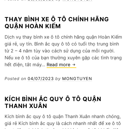
xe
tải
THAY BÌNH XE Ô TÔ CHÍNH HÃNG
quận
QUẬN HOÀN KIẾM
Ba
Đình
Dịch vụ thay bình xe ô tô chính hãng quận Hoàn Kiếm
giá rẻ, uy tín. Bình ắc quy ô tô có tuổi thọ trung bình
từ 2 – 4 năm tùy vào cách sử dụng của mỗi người.
Nếu xe ô tô của bạn thường xuyên gặp các tình trạng
Thay
hết điện, tắt máy…
Read more
bình
xe
Posted on
04/07/2023
by
MONGTUYEN
ô
tô
KÍCH BÌNH ẮC QUY Ô TÔ QUẬN
chính
THANH XUÂN
hãng
quận
Kích bình ắc quy ô tô quận Thanh Xuân nhanh chóng,
Hoàn
giá rẻ Kích bình ắc quy là cách nhanh nhất để xe ô tô
Kiếm