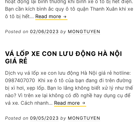
hoạt động lại bình thường khi bình xe ô tô bị hết điện.
Bạn cần kích bình ắc quy ô tô quận Thanh Xuân khi xe
Kích
ô tô bị hết…
Read more
bình
ắc
Posted on
02/06/2023
by
MONGTUYEN
quy
ô
VÁ LỐP XE CON LƯU ĐỘNG HÀ NỘI
tô
GIÁ RẺ
quận
Thanh
Dịch vụ vá lốp xe con lưu động Hà Nội giá rẻ hotline:
Xuân
0987407070 Khi xe ô tô của bạn đang đi trên đường
bị xì hơi, xẹp lốp. Bạn lo lắng không biết xử lý như thế
nào? Vì trên xe lại không có đồ nghề hay dụng cụ để
Vá
vá xe. Cách nhanh…
Read more
lốp
xe
Posted on
09/05/2023
by
MONGTUYEN
con
lưu
động