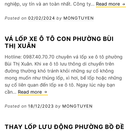
Tha
nghiệp, uy tín và an toàn nhất. Công ty…
Read more
lốp
dự
Posted on
02/02/2024
by
MONGTUYEN
phò
phư
VÁ LỐP XE Ô TÔ CON PHƯỜNG BÙI
Kiến
THỊ XUÂN
Hưn
Hotline: 0987.40.70.70 chuyên vá lốp xe ô tô phường
Bùi Thị Xuân. Khi xe ô tô lưu thông di chuyển trên
đường thường khó tránh khỏi những sự cố không
mong muốn như thủng lốp, xì hơi, bể lốp hoặc những
sự cố liên quan đến lốp xe ô tô. Ngay lúc này bạn
Vá
cần…
Read more
lốp
xe
Posted on
18/12/2023
by
MONGTUYEN
ô
tô
THAY LỐP LƯU ĐỘNG PHƯỜNG BỒ ĐỀ
con