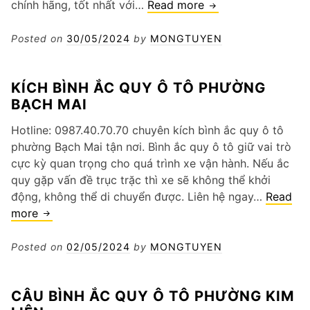
Thay
chính hãng, tốt nhất với…
Read more
bình
ô
Posted on
30/05/2024
by
MONGTUYEN
tô
phường
KÍCH BÌNH ẮC QUY Ô TÔ PHƯỜNG
Mộ
BẠCH MAI
Lao
Hotline: 0987.40.70.70 chuyên kích bình ắc quy ô tô
phường Bạch Mai tận nơi. Bình ắc quy ô tô giữ vai trò
cực kỳ quan trọng cho quá trình xe vận hành. Nếu ắc
quy gặp vấn đề trục trặc thì xe sẽ không thể khởi
động, không thể di chuyển được. Liên hệ ngay…
Read
Kích
more
bình
ắc
Posted on
02/05/2024
by
MONGTUYEN
quy
ô
CÂU BÌNH ẮC QUY Ô TÔ PHƯỜNG KIM
tô