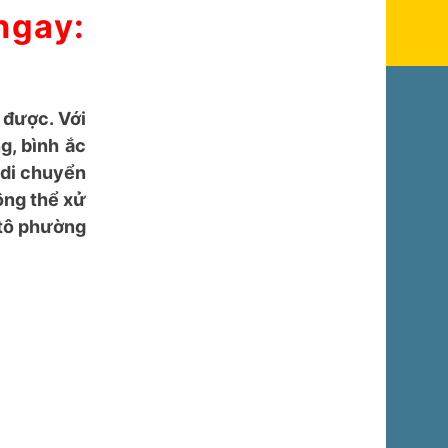
g Kim
gay:
 được. Với
g, bình ắc
 di chuyển
ông thể xử
 tô phường