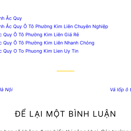
qua số hotline: 0987.40.70.70
Categories:
ình Ắc Quy
Tags:
,
,
,
ình Ắc Quy Ô Tô Phường Kim Liên Chuyên Nghiệp
Ắc Quy Ô Tô Phường Kim Liên Giá Rẻ
Ắc Quy Ô Tô Phường Kim Liên Nhanh Chóng
Ac Quy O To Phuong Kim Lien Uy Tin
Next
i Hà Nội
Vá lốp ô t
post: