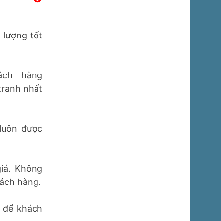
hường
 lượng tốt
ách hàng
cạnh tranh
 luôn được
giá. Không
hách hàng.