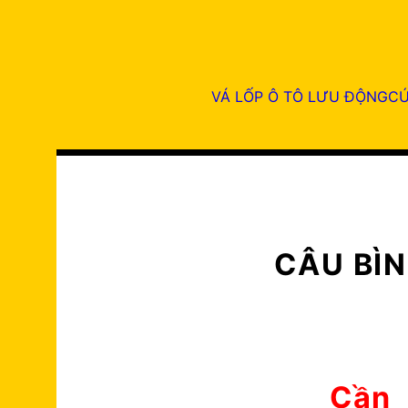
Skip
V
to
content
VÁ LỐP Ô TÔ LƯU ĐỘNG
CỨU
CÂU BÌN