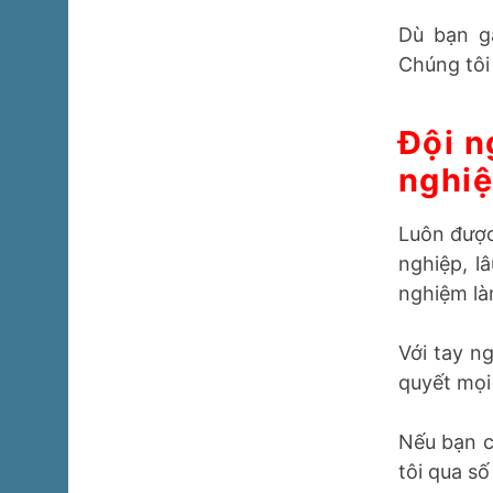
=> 20 phút
Dù bạn g
Chúng tôi
Đội n
nghi
Luôn được
nghiệp, l
nghiệm là
Với tay n
quyết mọi
Nếu bạn