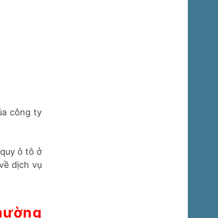
ủa công ty
quy ô tô ở
về dịch vụ