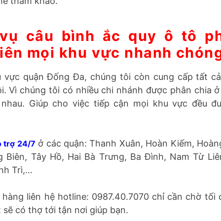
chúng tôi luôn báo giá trước khi tiến hành sửa chữ
hể tham khảo.
 vụ câu bình ắc quy ô tô p
iên mọi khu vực nhanh chóng
 vực quận Đống Đa, chúng tôi còn cung cấp tất c
i. Vì chúng tôi có nhiều chi nhánh được phân chia ở
 nhau. Giúp cho việc tiếp cận mọi khu vực đều đ
ỗ trợ 24/7
ở các quận: Thanh Xuân, Hoàn Kiếm, H
 Long Biên, Tây Hồ, Hai Bà Trưng, Ba Đình, Nam Từ
Thanh Trì,…
 hàng liên hệ hotline: 0987.40.7070 chỉ cần chờ tối 