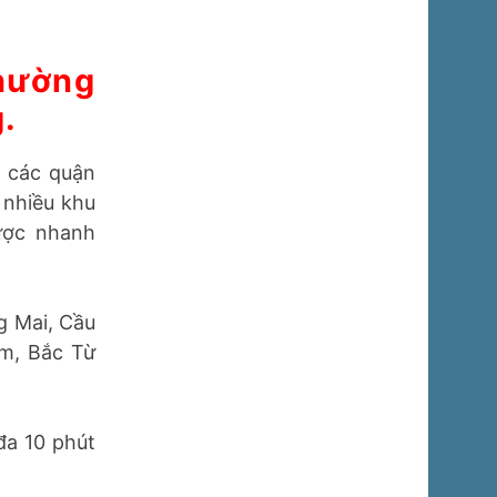
a để khách
hường
.
ả các quận
 nhiều khu
ược nhanh
oàng Mai,
 Liêm, Bắc
đa 10 phút