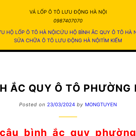
Á LỐP Ô TÔ LƯU ĐỘNG HÀ N
0987407070
 HỘ LỐP Ô TÔ HÀ NỘI
CỨU HỘ BÌNH ẮC QUY Ô TÔ HÀ
SỬA CHỮA Ô TÔ LƯU ĐỘNG HÀ NỘI
TÌM KIẾM
H ẮC QUY Ô TÔ PHƯỜNG 
Posted on
23/03/2024
by
MONGTUYEN