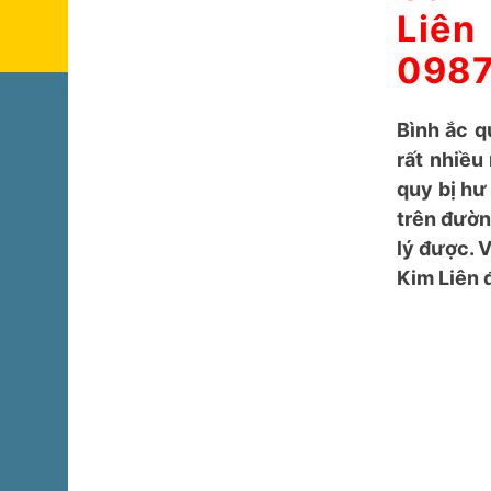
Cần 
Liê
0987
Bình ắc q
rất nhiều
quy bị hư
trên đườn
lý được. 
Kim Liên 