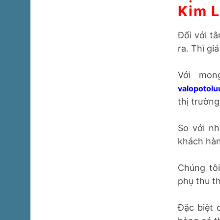
Dịch
Kim L
Đối với t
ra. Thì g
Với mon
valopoto
nhất thị t
So với nh
khách hàng
Chúng tôi
phụ thu t