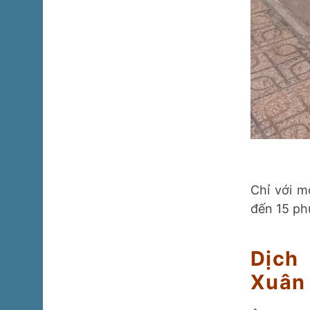
Chỉ với m
đến 15 ph
Dịch
Xuân