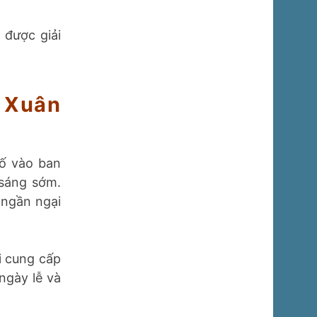
 được giải
h Xuân
cố vào ban
 sáng sớm.
 ngần ngại
i cung cấp
ngày lễ và