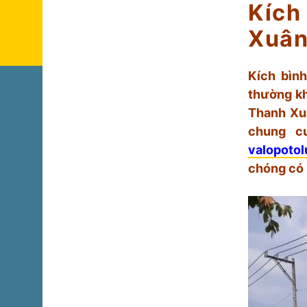
Kích
Xuân
Kích bình
thường kh
Thanh Xuâ
chung c
valopoto
chóng có 