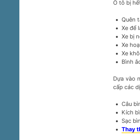
Ô tô bị h
Quên t
Xe để 
Xe bị 
Xe hoạ
Xe khô
Bình ắc
Dựa vào n
cấp các dị
Câu bì
Kích b
Sạc bì
Thay t