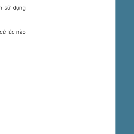
n sử dụng
cứ lúc nào
: