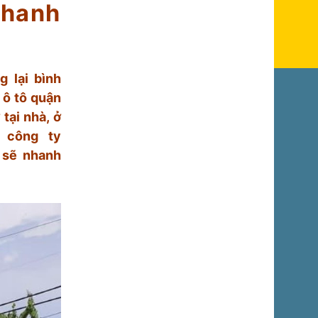
Thanh
g lại bình
 ô tô quận
tại nhà, ở
 công ty
 sẽ nhanh