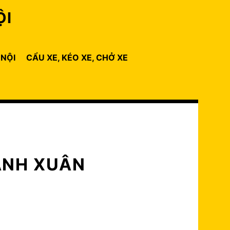
ỘI
 NỘI
CẨU XE, KÉO XE, CHỞ XE
ANH XUÂN