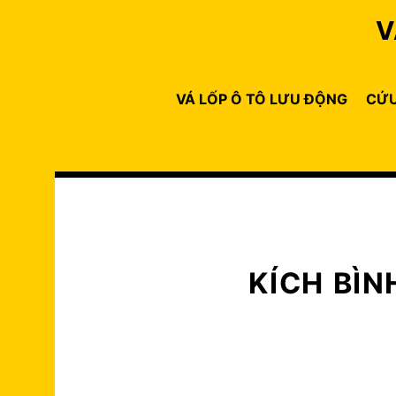
Skip
V
to
content
VÁ LỐP Ô TÔ LƯU ĐỘNG
CỨU
KÍCH BÌ