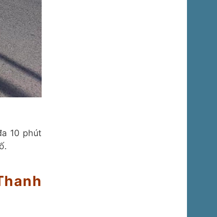
đa 10 phút
ố.
Thanh