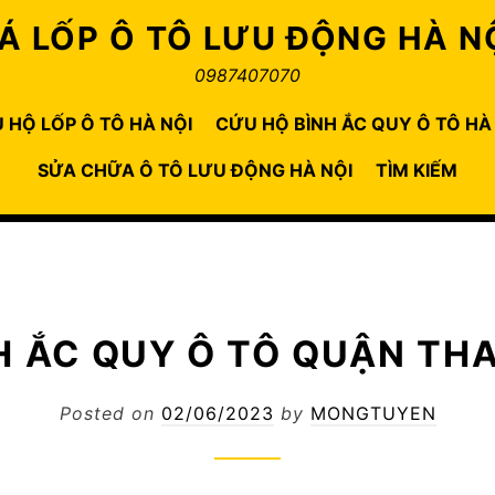
Á LỐP Ô TÔ LƯU ĐỘNG HÀ N
0987407070
 HỘ LỐP Ô TÔ HÀ NỘI
CỨU HỘ BÌNH ẮC QUY Ô TÔ HÀ
SỬA CHỮA Ô TÔ LƯU ĐỘNG HÀ NỘI
TÌM KIẾM
NH ẮC QUY Ô TÔ QUẬN TH
Posted on
02/06/2023
by
MONGTUYEN