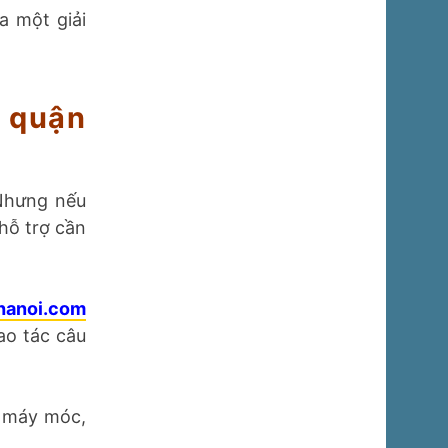
a một giải
ô quận
 Nhưng nếu
hỗ trợ cần
hanoi.com
ao tác câu
, máy móc,