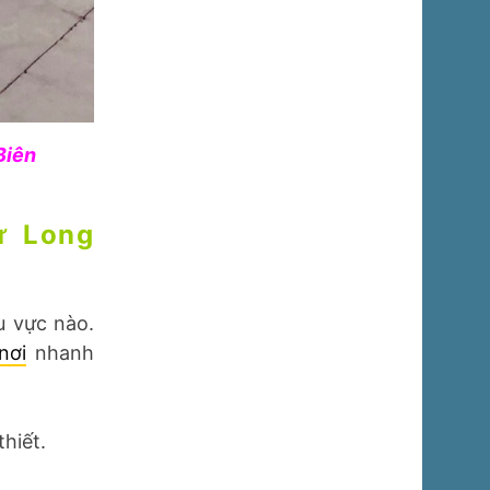
Biên
ự Long
u vực nào.
nơi
nhanh
hiết.