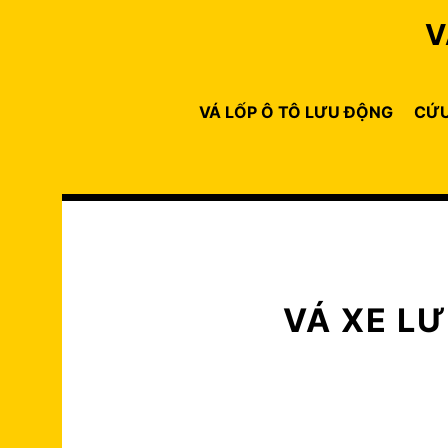
Skip
V
to
content
VÁ LỐP Ô TÔ LƯU ĐỘNG
CỨU
VÁ XE L