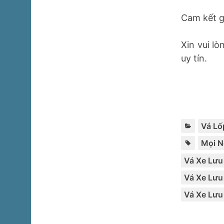
Cam kết gi
Xin vui lò
uy tín.
Vá Lố
Mọi N
Vá Xe Lưu
Vá Xe Lưu
Vá Xe Lưu