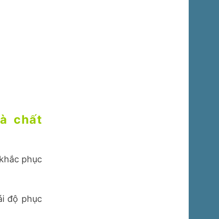
à chất
 khắc phục
ái độ phục