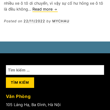
nhiều xe ô tô di chuyển, vì vậy sự cố hư hỏng xe ô tô
Vá
là đều không…
Read more
xe
lưu
Posted on
22/11/2022
by
MYCHAU
động
đường
Ngô
Gia
Tự
Long
Biên
Tìm
kiếm
cho:
Văn Phòng
105 Láng Hạ, Ba Đình, Hà Nội