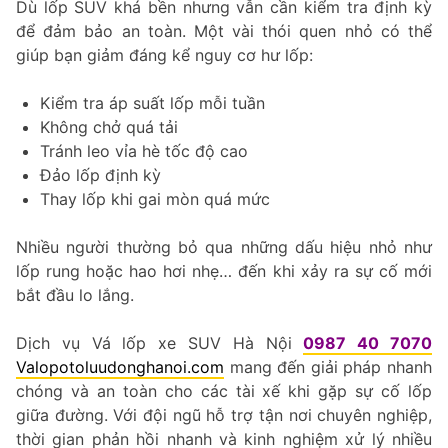
Dù lốp SUV khá bền nhưng vẫn cần kiểm tra định kỳ
để đảm bảo an toàn. Một vài thói quen nhỏ có thể
giúp bạn giảm đáng kể nguy cơ hư lốp:
Kiểm tra áp suất lốp mỗi tuần
Không chở quá tải
Tránh leo vỉa hè tốc độ cao
Đảo lốp định kỳ
Thay lốp khi gai mòn quá mức
Nhiều người thường bỏ qua những dấu hiệu nhỏ như
lốp rung hoặc hao hơi nhẹ… đến khi xảy ra sự cố mới
bắt đầu lo lắng.
Dịch vụ Vá lốp xe SUV Hà Nội
0987 40 7070
Valopotoluudonghanoi.com
mang đến giải pháp nhanh
chóng và an toàn cho các tài xế khi gặp sự cố lốp
giữa đường. Với đội ngũ hỗ trợ tận nơi chuyên nghiệp,
thời gian phản hồi nhanh và kinh nghiệm xử lý nhiều