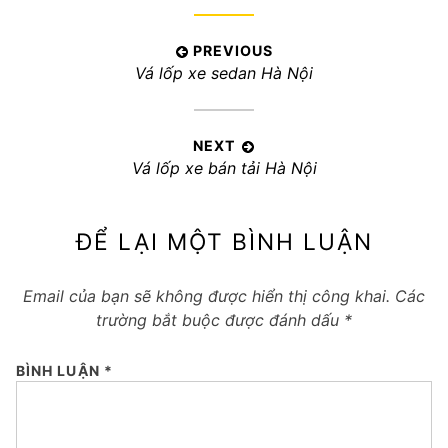
Điều
PREVIOUS
Previous
Vá lốp xe sedan Hà Nội
hướng
post:
bài
viết
NEXT
Next
Vá lốp xe bán tải Hà Nội
post:
ĐỂ LẠI MỘT BÌNH LUẬN
Email của bạn sẽ không được hiển thị công khai.
Các
trường bắt buộc được đánh dấu
*
BÌNH LUẬN
*