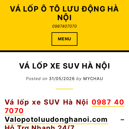
Skip
VÁ LỐP Ô TÔ LƯU ĐỘNG HÀ
to
NỘI
content
0987407070
MENU
VÁ LỐP XE SUV HÀ NỘI
Posted on
31/05/2026
by
MYCHAU
Vá lốp xe SUV Hà Nội
0987 40
7070
Valopotoluudonghanoi.com
–
Hỗ Trợ Nhanh 24/7