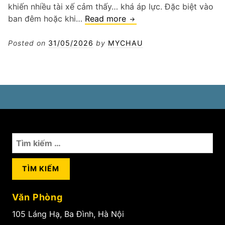
khiến nhiều tài xế cảm thấy… khá áp lực. Đặc biệt vào
Vá
ban đêm hoặc khi…
Read more
lốp
xe
Posted on
31/05/2026
by
MYCHAU
SUV
Hà
Nội
Tìm
kiếm
cho:
Văn Phòng
105 Láng Hạ, Ba Đình, Hà Nội