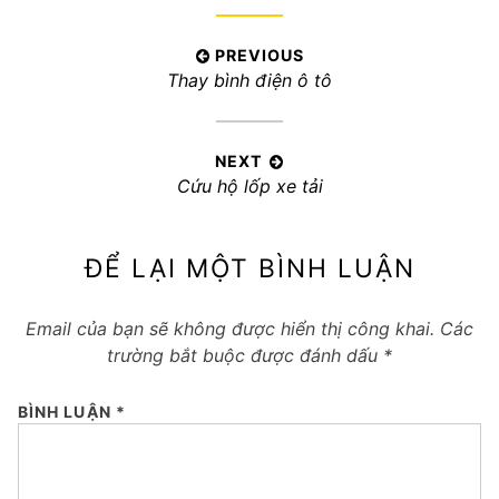
Điều
PREVIOUS
Previous
Thay bình điện ô tô
hướng
post:
bài
viết
NEXT
Next
Cứu hộ lốp xe tải
post:
ĐỂ LẠI MỘT BÌNH LUẬN
Email của bạn sẽ không được hiển thị công khai.
Các
trường bắt buộc được đánh dấu
*
BÌNH LUẬN
*