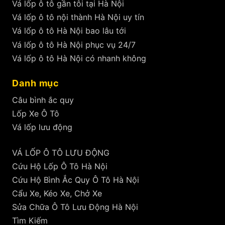
Vá lốp ô tô gần tôi tại Hà Nội
Vá lốp ô tô nội thành Hà Nội uy tín
Vá lốp ô tô Hà Nội bao lâu tới
Vá lốp ô tô Hà Nội phục vụ 24/7
Vá lốp ô tô Hà Nội có nhanh không
Danh mục
Câu bình ắc quy
Lốp Xe Ô Tô
Vá lốp lưu động
VÁ LỐP Ô TÔ LƯU ĐỘNG
Cứu Hộ Lốp Ô Tô Hà Nội
Cứu Hộ Bình Ắc Quy Ô Tô Hà Nội
Cẩu Xe, Kéo Xe, Chở Xe
Sửa Chữa Ô Tô Lưu Động Hà Nội
Tìm Kiếm