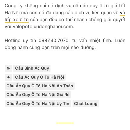
Công ty không chỉ có dịch vụ câu ắc quy ô tô giá tốt
Hà Nội mà còn có đa dạng các dịch vụ liên quan về
vỏ
lốp xe ô tô
của bạn đều có thể nhanh chóng giải quyết
với valopotoluudonghanoi.com.
Hotline uy tín 0987.40.7070, tư vấn nhiệt tình. Luôn
đồng hành cùng bạn trên mọi nẻo đường.
Categories:
Câu Bình Ắc Quy
Tags:
,
,
,
,
Câu Ắc Quy Ô Tô Hà Nội
Câu Ắc Quy Ô Tô Hà Nội An Toàn
Câu Ắc Quy Ô Tô Hà Nội Giá Rẻ
Câu Ắc Quy Ô Tô Hà Nội Uy Tín
Chat Luong