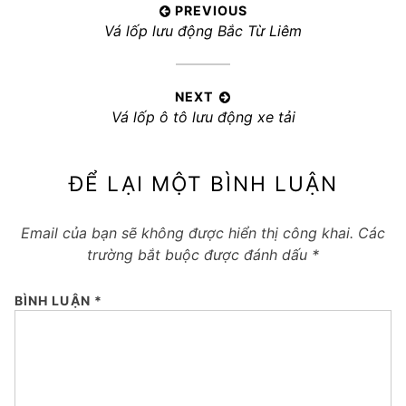
Điều
PREVIOUS
Previous
Vá lốp lưu động Bắc Từ Liêm
hướng
post:
bài
viết
NEXT
Next
Vá lốp ô tô lưu động xe tải
post:
ĐỂ LẠI MỘT BÌNH LUẬN
Email của bạn sẽ không được hiển thị công khai.
Các
trường bắt buộc được đánh dấu
*
BÌNH LUẬN
*