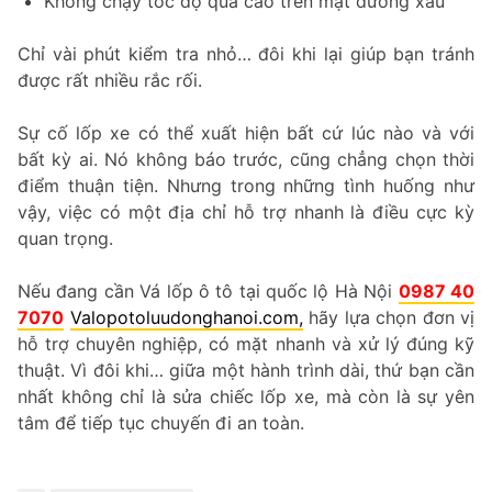
Không chạy tốc độ quá cao trên mặt đường xấu
Chỉ vài phút kiểm tra nhỏ… đôi khi lại giúp bạn tránh
được rất nhiều rắc rối.
Sự cố lốp xe có thể xuất hiện bất cứ lúc nào và với
bất kỳ ai. Nó không báo trước, cũng chẳng chọn thời
điểm thuận tiện. Nhưng trong những tình huống như
vậy, việc có một địa chỉ hỗ trợ nhanh là điều cực kỳ
quan trọng.
Nếu đang cần Vá lốp ô tô tại quốc lộ Hà Nội
0987 40
7070
Valopotoluudonghanoi.com,
hãy lựa chọn đơn vị
hỗ trợ chuyên nghiệp, có mặt nhanh và xử lý đúng kỹ
thuật. Vì đôi khi… giữa một hành trình dài, thứ bạn cần
nhất không chỉ là sửa chiếc lốp xe, mà còn là sự yên
tâm để tiếp tục chuyến đi an toàn.