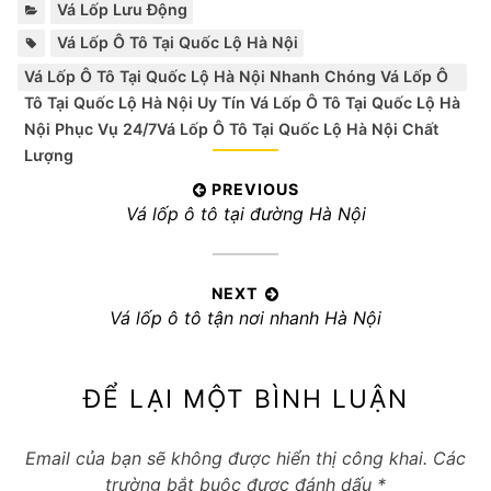
Categories:
Vá Lốp Lưu Động
Tags:
,
Vá Lốp Ô Tô Tại Quốc Lộ Hà Nội
Vá Lốp Ô Tô Tại Quốc Lộ Hà Nội Nhanh Chóng Vá Lốp Ô
Tô Tại Quốc Lộ Hà Nội Uy Tín Vá Lốp Ô Tô Tại Quốc Lộ Hà
Nội Phục Vụ 24/7Vá Lốp Ô Tô Tại Quốc Lộ Hà Nội Chất
Lượng
Điều
PREVIOUS
Previous
Vá lốp ô tô tại đường Hà Nội
hướng
post:
bài
viết
NEXT
Next
Vá lốp ô tô tận nơi nhanh Hà Nội
post:
ĐỂ LẠI MỘT BÌNH LUẬN
Email của bạn sẽ không được hiển thị công khai.
Các
trường bắt buộc được đánh dấu
*