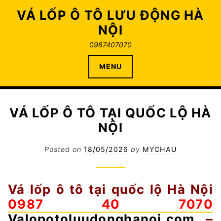
Skip
VÁ LỐP Ô TÔ LƯU ĐỘNG HÀ
to
NỘI
content
0987407070
MENU
VÁ LỐP Ô TÔ TẠI QUỐC LỘ HÀ
NỘI
Posted on
18/05/2026
by
MYCHAU
Vá lốp ô tô tại quốc lộ Hà Nội
0987 40 7070
Valopotoluudonghanoi.com
–