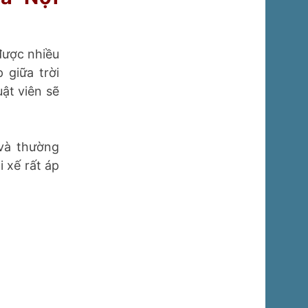
được nhiều
 giữa trời
uật viên sẽ
 và thường
i xế rất áp