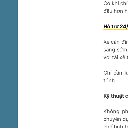
Có khi chỉ
đầu hơn h
Hỗ trợ 24
Xe cán đi
sáng sớm.
với tài xế
Chỉ cần l
trình.
Kỹ thuật 
Không ph
chuyên dụn
chế tình tr