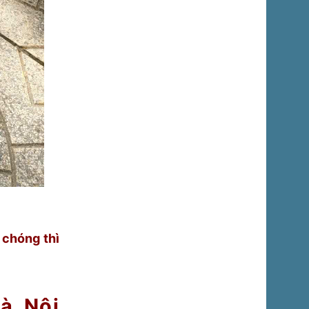
 chóng thì
à Nội