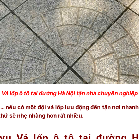
Vá lốp ô tô tại đường Hà Nội tận nhà chuyên nghiệp
… nếu có một đội vá lốp lưu động đến tận nơi nhanh
thứ sẽ nhẹ nhàng hơn rất nhiều.
 vụ Vá lốp ô tô tại đường H