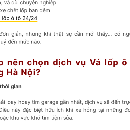
, vá dùi chuyên nghiệp
 xe chết lốp ban đêm
 lốp ô tô 24/24
đơn giản, nhưng khi thật sự cần mới thấy… có ng
quý đến mức nào.
o nên chọn dịch vụ Vá lốp ô 
g Hà Nội?
thời gian
ải loay hoay tìm garage gần nhất, dịch vụ sẽ đến trực 
Điều này đặc biệt hữu ích khi xe hỏng tại những 
oặc khu vực khó tìm tiệm sửa.