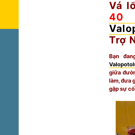
Vá l
Valo
Trợ 
Bạn đan
Valopoto
giữa đườn
làm, đưa 
gặp sự cố