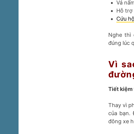
Vá nấm
Hỗ trợ
Cứu hộ
Nghe thì 
đúng lúc 
Vì sa
đườn
Tiết kiệm 
Thay vì ph
của bạn. 
đông xe h