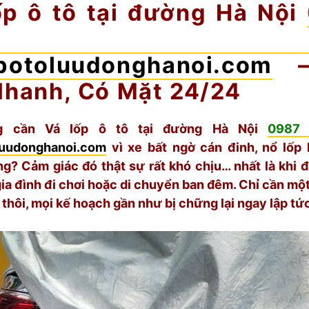
ốp ô tô tại đường Hà Nội
40 707
potoluudonghanoi.com
–
Nhanh, Có Mặt 24/24
g cần Vá lốp ô tô tại đường Hà Nội
0987
luudonghanoi.com
vì xe bất ngờ cán đinh, nổ lốp 
g? Cảm giác đó thật sự rất khó chịu… nhất là khi đ
gia đình đi chơi hoặc di chuyển ban đêm. Chỉ cần một
 thôi, mọi kế hoạch gần như bị chững lại ngay lập tứ