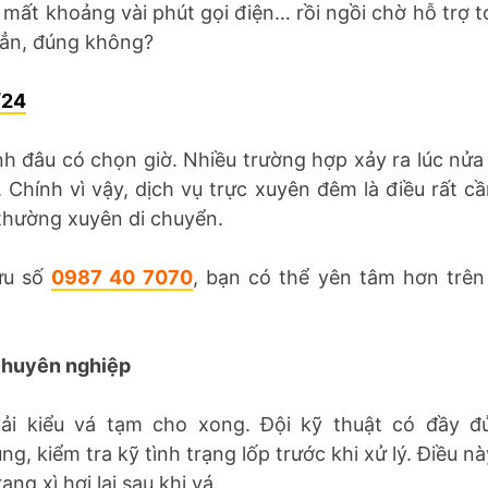
 mất khoảng vài phút gọi điện… rồi ngồi chờ hỗ trợ t
ẳn, đúng không?
/24
nh đâu có chọn giờ. Nhiều trường hợp xảy ra lúc nử
 Chính vì vậy, dịch vụ trực xuyên đêm là điều rất cần
 thường xuyên di chuyển.
ưu số
0987 40 7070
, bạn có thể yên tâm hơn trê
chuyên nghiệp
ải kiểu vá tạm cho xong. Đội kỹ thuật có đầy đ
g, kiểm tra kỹ tình trạng lốp trước khi xử lý. Điều n
ạng xì hơi lại sau khi vá.