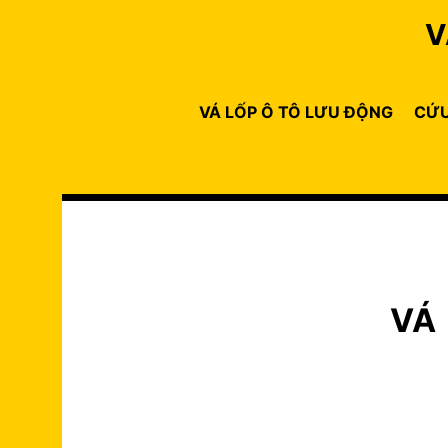
Skip
V
to
content
VÁ LỐP Ô TÔ LƯU ĐỘNG
CỨU
VÁ