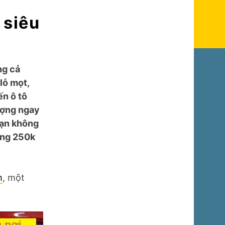
 siêu
ng cả
 lỗ mọt,
ến ô tô
ượng ngay
 bạn không
ộng 250k
m
, một