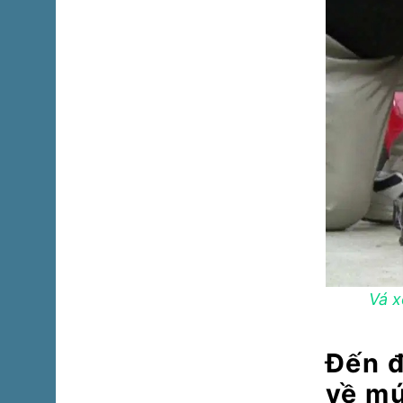
Vá x
Đến đ
về mứ