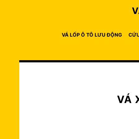
Skip
V
to
content
VÁ LỐP Ô TÔ LƯU ĐỘNG
CỨU
VÁ 