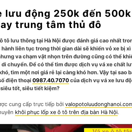
e lưu động 250k đến 500k
gay trung tâm thủ đô
ô tô lưu thông tại Hà Nội được đánh giá cao nhất tro
hành liên tục trong thời gian dài sẽ khiến vỏ xe bị xì
 nhưng va chạm vật nhọn trên đường cũng có thể khi
 di chuyển. Để có thể tìm được dịch vụ vá xe chất l
khó, tìm một nơi giá rẻ lại càng khó hơn. Vậy tại sao
số điện thoại
0987.40.7070
của dịch vụ vá xe lưu đ
iêu tốt, siêu tiết kiệm?
ược cung cấp trực tiếp bởi
valopotoluudonghanoi.co
chuyên
khôi phục lốp xe ô tô trên địa bàn Hà Nội
.