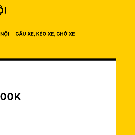
ỘI
 NỘI
CẨU XE, KÉO XE, CHỞ XE
500K