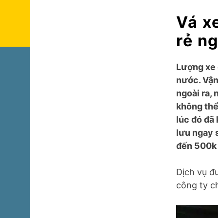
Vá x
rẻ n
Lượng xe 
nước. Vận 
ngoài ra,
không thể
lúc đó đã 
lưu ngay 
đến 500k s
Dịch vụ đ
công ty 