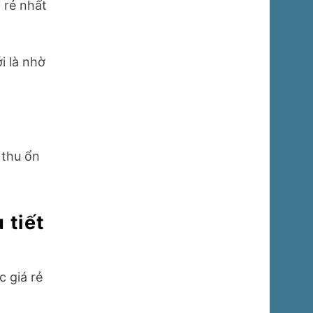
i rẻ nhất
i là nhờ
 thu ổn
 tiết
c giá rẻ