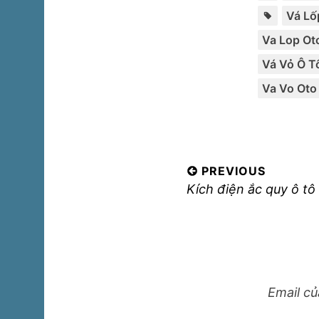
Vá Lố
Va Lop Ot
Vá Vỏ Ô T
Va Vo Oto
Điều
PREVIOUS
Previous
Kích điện ắc quy ô tô
hướng
post:
bài
viết
Email củ