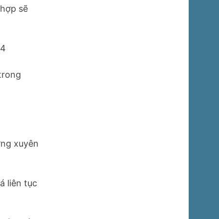
 hợp sẽ
24
 trong
ường xuyên
 liên tục