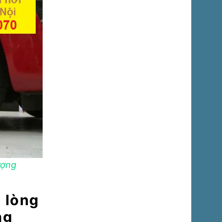
lượng
 lòng
ng