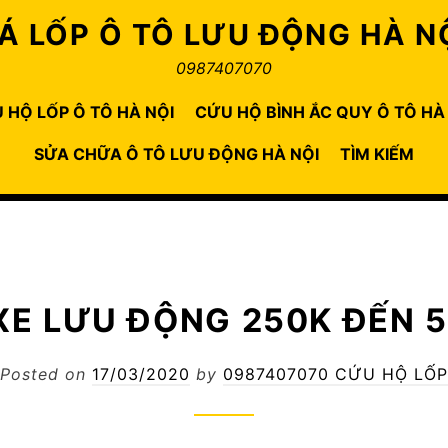
Á LỐP Ô TÔ LƯU ĐỘNG HÀ N
0987407070
 HỘ LỐP Ô TÔ HÀ NỘI
CỨU HỘ BÌNH ẮC QUY Ô TÔ HÀ
SỬA CHỮA Ô TÔ LƯU ĐỘNG HÀ NỘI
TÌM KIẾM
XE LƯU ĐỘNG 250K ĐẾN 
Posted on
17/03/2020
by
0987407070 CỨU HỘ LỐP