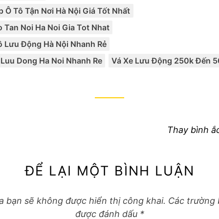
Tags:
,
,
,
,
p Ô Tô Tận Nơi Hà Nội Giá Tốt Nhất
o Tan Noi Ha Noi Gia Tot Nhat
ô Lưu Động Hà Nội Nhanh Rẻ
 Luu Dong Ha Noi Nhanh Re
Vá Xe Lưu Động 250k Đến 
Next
Thay bình ắ
post:
ĐỂ LẠI MỘT BÌNH LUẬN
a bạn sẽ không được hiển thị công khai.
Các trường 
được đánh dấu
*