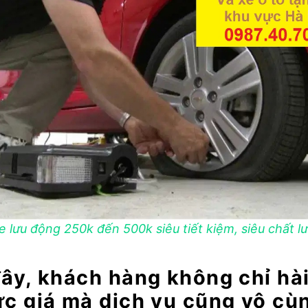
e lưu động 250k đến 500k siêu tiết kiệm, siêu chất 
ây, khách hàng không chỉ hài
c giá mà dịch vụ cũng vô cù