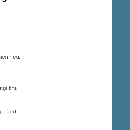
hiện hữu.
mọi khu
tiện di