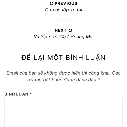
Điều
PREVIOUS
Previous
Cứu hộ lốp xe tải
hướng
post:
bài
viết
NEXT
Next
Vá lốp ô tô 24/7 Hoàng Mai
post:
ĐỂ LẠI MỘT BÌNH LUẬN
Email của bạn sẽ không được hiển thị công khai.
Các
trường bắt buộc được đánh dấu
*
BÌNH LUẬN
*