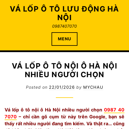
Skip
VÁ LỐP Ô TÔ LƯU ĐỘNG HÀ
to
NỘI
content
0987407070
MENU
VÁ LỐP Ô TÔ NỘI Ô HÀ NỘI
NHIỀU NGƯỜI CHỌN
Posted on
22/01/2026
by
MYCHAU
Vá lốp ô tô nội ô Hà Nội nhiều người chọn
0987 40
7070
– chỉ cần gõ cụm từ này trên Google, bạn sẽ
thấy rất nhiều người đang tìm kiếm. Và thật ra… cũng