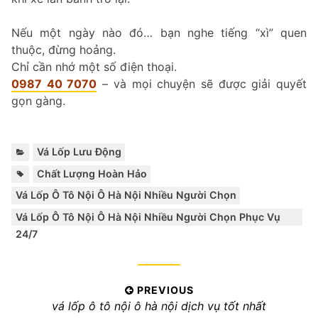
Nếu một ngày nào đó… bạn nghe tiếng “xì” quen
thuộc, đừng hoảng.
Chỉ cần nhớ một số điện thoại.
0987 40 7070
– và mọi chuyện sẽ được giải quyết
gọn gàng.
Categories:
Vá Lốp Lưu Động
Tags:
,
,
Chất Lượng Hoàn Hảo
Vá Lốp Ô Tô Nội Ô Hà Nội Nhiều Người Chọn
Vá Lốp Ô Tô Nội Ô Hà Nội Nhiều Người Chọn Phục Vụ
24/7
Điều
PREVIOUS
Previous
vá lốp ô tô nội ô hà nội dịch vụ tốt nhất
hướng