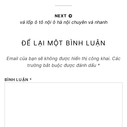
post:
bài
viết
NEXT
Next
vá lốp ô tô nội ô hà nội chuyên vá nhanh
post:
ĐỂ LẠI MỘT BÌNH LUẬN
Email của bạn sẽ không được hiển thị công khai.
Các
trường bắt buộc được đánh dấu
*
BÌNH LUẬN
*