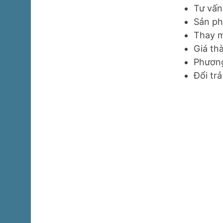
Tư vấn
Sản ph
Thay m
Giá th
Phương
Đổi tr