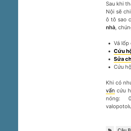
Sau khi th
Nội sẽ ch
ô tô sao 
nhà
, chún
Vá lốp
Cứu hộ
Sửa ch
Cứu hộ
Khi có nh
vấn
cứu hộ
nóng: 
valopotol
Câu B