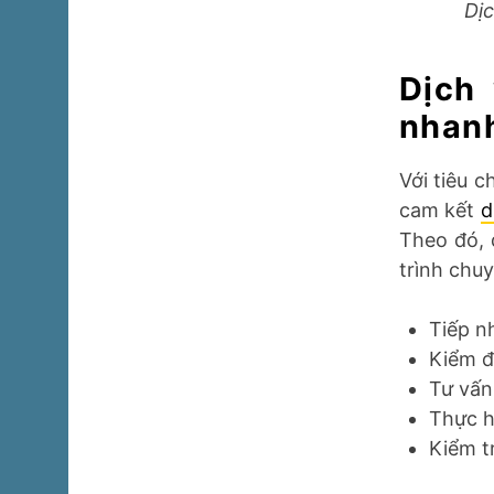
Dịc
Dịch 
nhan
Với tiêu 
cam kết
d
Theo đó, 
trình chuy
Tiếp n
Kiểm đ
Tư vấn
Thực h
Kiểm t