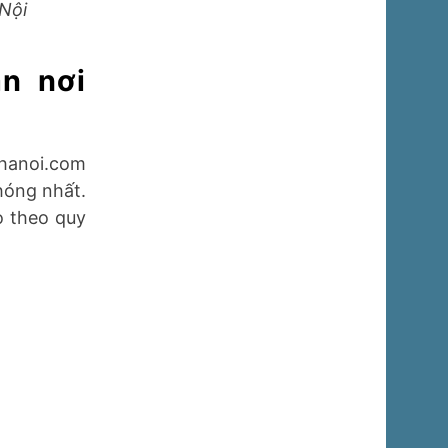
 Nội
ận nơi
ghanoi.com
hóng nhất.
o theo quy