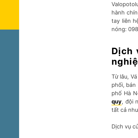
Valopoto
hành chín
tay liên 
nóng: 098
Dịch 
nghiệ
Từ lâu, V
phối, bán
phố Hà Nộ
quy
, đội
tất cả nh
Dịch vụ c