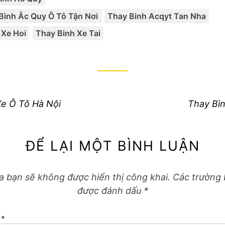
Tag
,
,
,
Bình Ắc Quy Ô Tô Tận Nơi
Thay Binh Acqyt Tan Nha
 Xe Hoi
Thay Binh Xe Tai
Next
Xe Ô Tô Hà Nội
Thay Bì
post:
ĐỂ LẠI MỘT BÌNH LUẬN
a bạn sẽ không được hiển thị công khai.
Các trường 
được đánh dấu
*
N
*