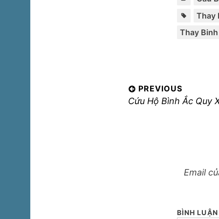
Thay 
Thay Binh
Điều
PREVIOUS
Previous
Cứu Hộ Bình Ắc Quy 
hướng
post:
bài
viết
Email củ
BÌNH LUẬ