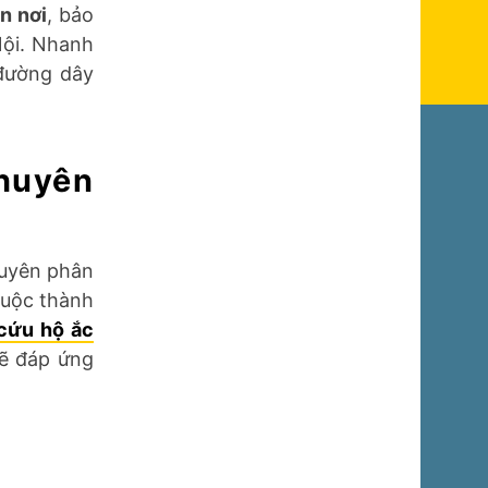
n nơi
, bảo
Nội. Nhanh
đường dây
chuyên
huyên phân
huộc thành
cứu hộ ắc
sẽ đáp ứng