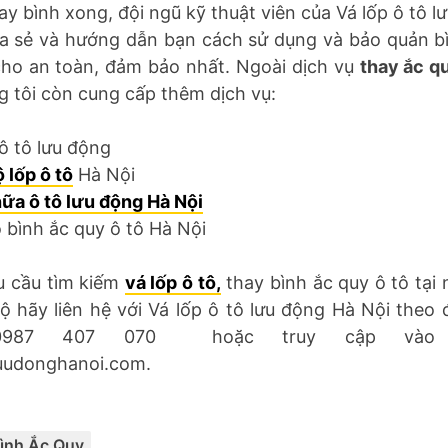
ay bình xong, đội ngũ kỹ thuật viên của Vá lốp ô tô 
ia sẻ và hướng dẫn bạn cách sử dụng và bảo quản b
cho an toàn, đảm bảo nhất. Ngoài dịch vụ
thay ắc qu
g tôi còn cung cấp thêm dịch vụ:
 ô tô lưu động
 lốp ô tô
Hà Nội
ữa ô tô lưu động Hà Nội
 bình ắc quy ô tô Hà Nội
u cầu tìm kiếm
vá lốp ô tô,
thay bình ắc quy ô tô tại
 hãy liên hệ với Vá lốp ô tô lưu động Hà Nội theo
0987 407 070 hoặc truy cập vào w
uudonghanoi.com.
Categories:
ình Ắc Quy