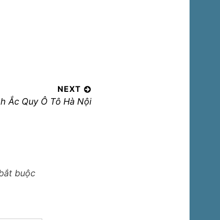
s:
NEXT
nh Ắc Quy Ô Tô Hà Nội
bắt buộc