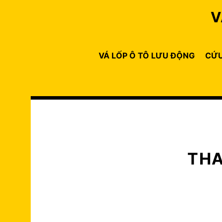
Skip
V
to
content
VÁ LỐP Ô TÔ LƯU ĐỘNG
CỨU
THA