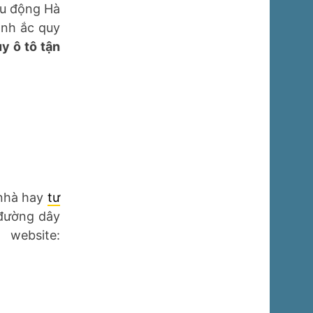
lưu động Hà
ình ắc quy
y ô tô tận
 nhà hay
tư
 đường dây
ebsite: