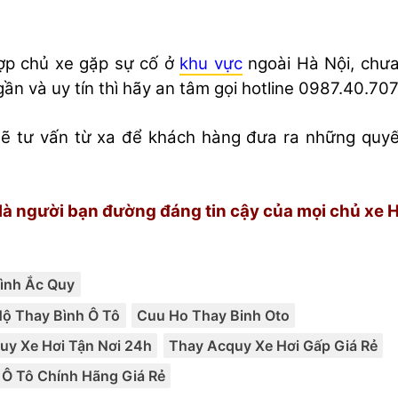
ợp chủ xe gặp sự cố ở
khu vực
ngoài Hà Nội, chưa
gần và uy tín thì hãy an tâm gọi hotline 0987.40.70
ẽ tư vấn từ xa để khách hàng đưa ra những quyế
là người bạn đường đáng tin cậy của mọi chủ xe H
Categories:
ình Ắc Quy
Tags:
,
,
,
,
ộ Thay Bình Ô Tô
Cuu Ho Thay Binh Oto
uy Xe Hơi Tận Nơi 24h
Thay Acquy Xe Hơi Gấp Giá Rẻ
 Ô Tô Chính Hãng Giá Rẻ