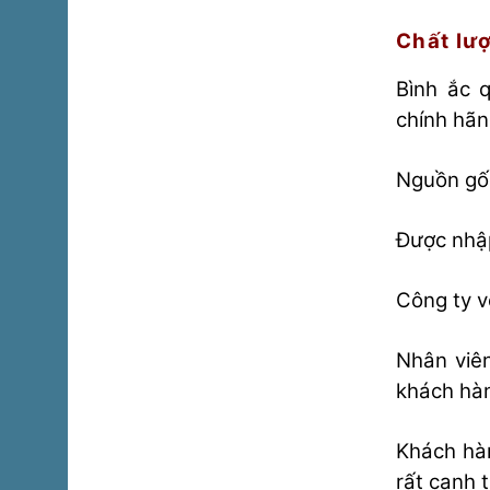
Chất lư
Bình ắc 
chính hã
Nguồn gốc
Được nhập
Công ty v
Nhân viên
khách hà
Khách hàn
rất cạnh 