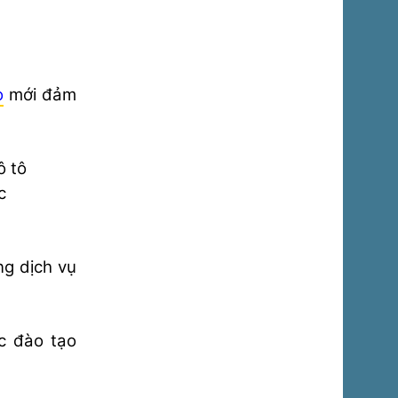
o
mới đảm
ô tô
c
ng dịch vụ
c đào tạo