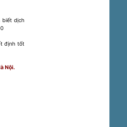
 biết dịch
70
t định tốt
à Nội.