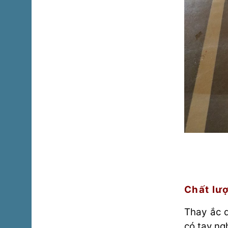
Chất lượ
Thay ắc q
có tay ng