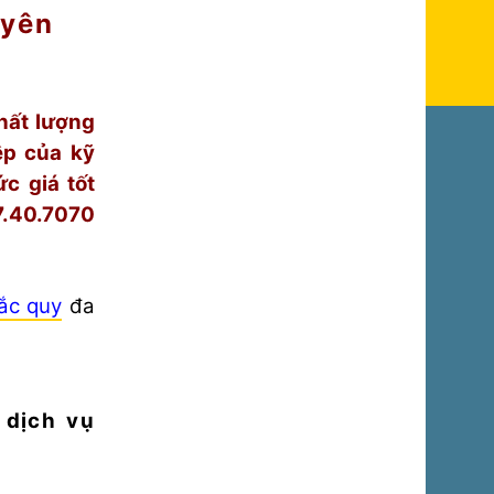
uyên
chất lượng
ệp của kỹ
c giá tốt
7.40.7070
ắc quy
đa
 dịch vụ