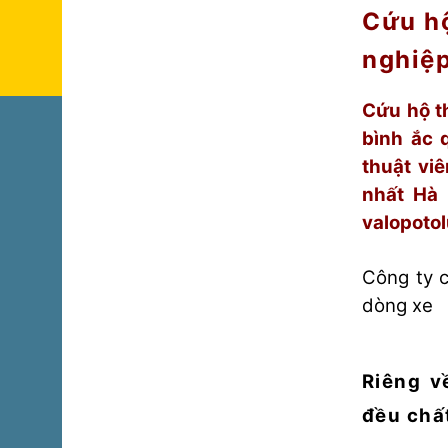
Cứu hộ
nghiệp
Cứu hộ th
bình ắc 
thuật vi
nhất Hà 
valopoto
Công ty 
dòng xe
Riêng v
đều chấ