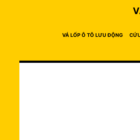
Skip
V
to
content
VÁ LỐP Ô TÔ LƯU ĐỘNG
CỨU