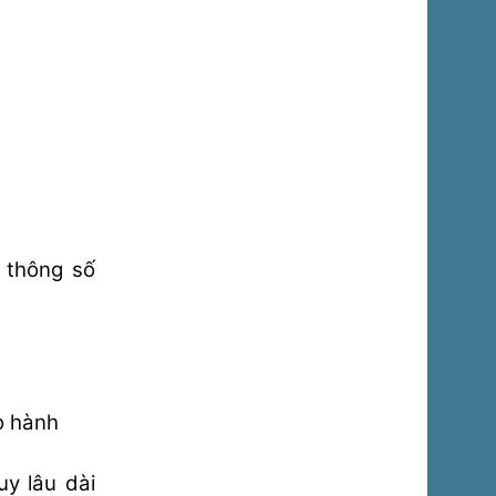
a thông số
o hành
uy lâu dài