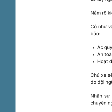
Nắm rõ ki
Có như v
bảo:
Ắc quy
An toà
Hoạt đ
Chủ xe sẽ
do đội ng
Nhân sự 
chuyên n