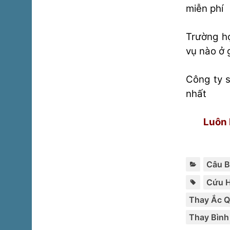
miễn phí
Trường h
vụ nào ở 
Công ty s
nhất
Luôn 
Câu B
Cứu H
Thay Ắc Q
Thay Bình