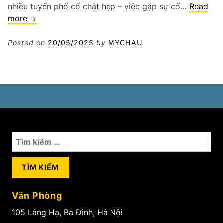
nhiều tuyến phố cổ chật hẹp – việc gặp sự cố…
Read
Vá
more
xe
tải
Posted on
20/05/2025
by
MYCHAU
tận
chỗ
Ở
Hoàn
Kiếm
Tìm
kiếm
cho:
Văn Phòng
105 Láng Hạ, Ba Đình, Hà Nội