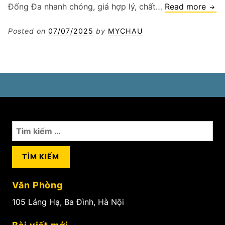
Vá
Đống Đa nhanh chóng, giá hợp lý, chất…
Read more
vỏ
xe
Posted on
07/07/2025
by
MYCHAU
ô
tô
tại
Đốn
Đa
Tìm
kiếm
cho:
Văn Phòng
105 Láng Hạ, Ba Đình, Hà Nội