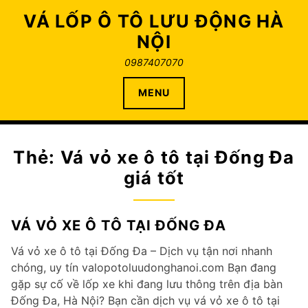
Skip
VÁ LỐP Ô TÔ LƯU ĐỘNG HÀ
to
NỘI
content
0987407070
MENU
Thẻ:
Vá vỏ xe ô tô tại Đống Đa
giá tốt
VÁ VỎ XE Ô TÔ TẠI ĐỐNG ĐA
Vá vỏ xe ô tô tại Đống Đa – Dịch vụ tận nơi nhanh
chóng, uy tín valopotoluudonghanoi.com Bạn đang
gặp sự cố về lốp xe khi đang lưu thông trên địa bàn
Đống Đa, Hà Nội? Bạn cần dịch vụ vá vỏ xe ô tô tại