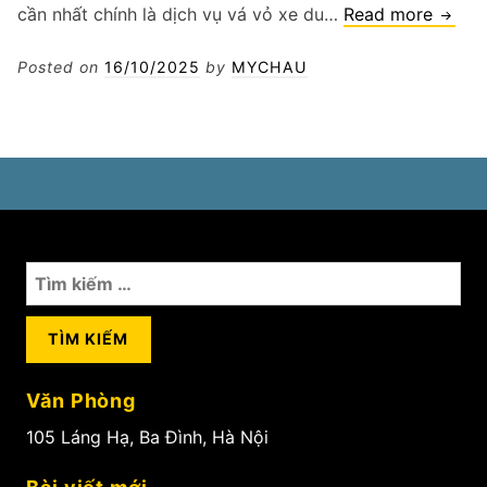
Vá
cần nhất chính là dịch vụ vá vỏ xe du…
Read more
vỏ
xe
Posted on
16/10/2025
by
MYCHAU
du
lịch
Hà
Nội
Tìm
kiếm
cho:
Văn Phòng
105 Láng Hạ, Ba Đình, Hà Nội