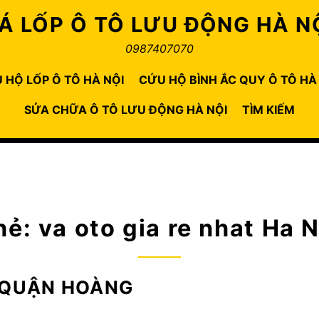
Á LỐP Ô TÔ LƯU ĐỘNG HÀ N
0987407070
 HỘ LỐP Ô TÔ HÀ NỘI
CỨU HỘ BÌNH ẮC QUY Ô TÔ HÀ
SỬA CHỮA Ô TÔ LƯU ĐỘNG HÀ NỘI
TÌM KIẾM
hẻ:
va oto gia re nhat Ha N
Ô QUẬN HOÀNG