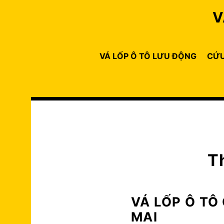
Skip
V
to
content
VÁ LỐP Ô TÔ LƯU ĐỘNG
CỨU
T
VÁ LỐP Ô T
MAI