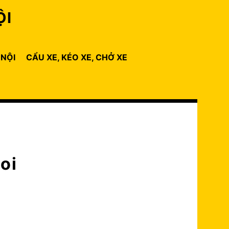
ỘI
 NỘI
CẨU XE, KÉO XE, CHỞ XE
oi