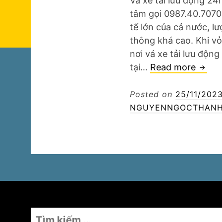
Vá xe tải lưu động 24h
tâm gọi 0987.40.7070 
tế lớn của cả nước, lư
thông khá cao. Khi vỏ
nơi vá xe tải lưu độn
Vá
tại…
Read more
xe
tải
Posted on
25/11/202
lưu
NGUYENNGOCTHANH
động
24h
Tìm