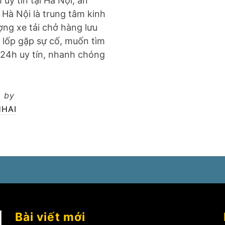
 uy tín tại Hà Nội, an
Hà Nội là trung tâm kinh
ợng xe tải chở hàng lưu
 lốp gặp sự cố, muốn tìm
g 24h uy tín, nhanh chóng
3
by
HAI
Bài viết mới