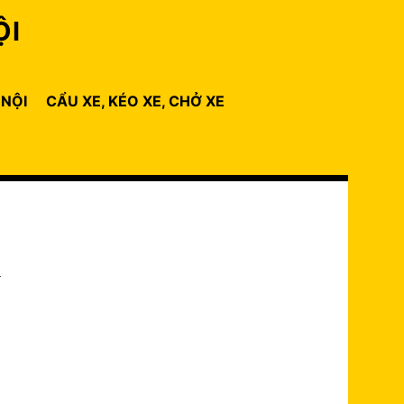
ỘI
 NỘI
CẨU XE, KÉO XE, CHỞ XE
ố