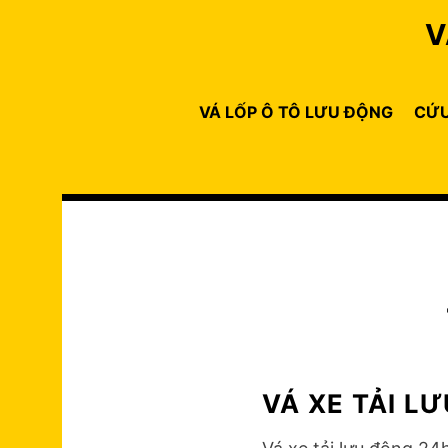
Skip
V
to
content
VÁ LỐP Ô TÔ LƯU ĐỘNG
CỨU
VÁ XE TẢI L