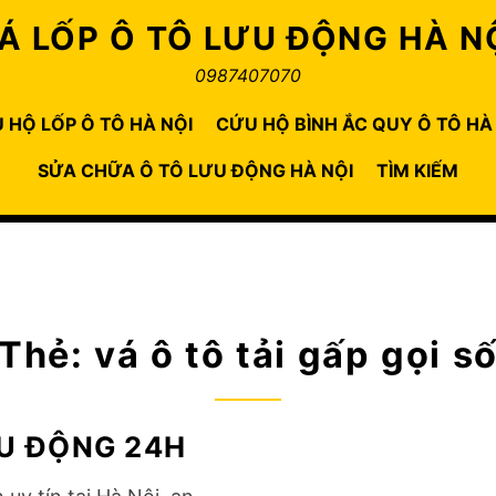
Á LỐP Ô TÔ LƯU ĐỘNG HÀ N
0987407070
 HỘ LỐP Ô TÔ HÀ NỘI
CỨU HỘ BÌNH ẮC QUY Ô TÔ HÀ
SỬA CHỮA Ô TÔ LƯU ĐỘNG HÀ NỘI
TÌM KIẾM
Thẻ:
vá ô tô tải gấp gọi s
ƯU ĐỘNG 24H