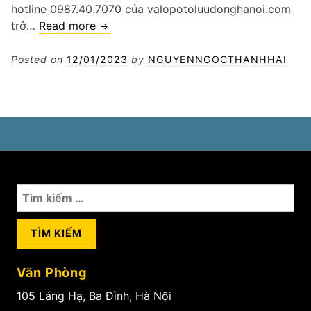
hotline 0987.40.7070 của valopotoluudonghanoi.com
Vá
trở…
Read more
lốp
ô
Posted on
12/01/2023
by
NGUYENNGOCTHANHHAI
tô
24/7
Hoàng
Mai
Tìm
kiếm
cho:
Văn Phòng
105 Láng Hạ, Ba Đình, Hà Nội