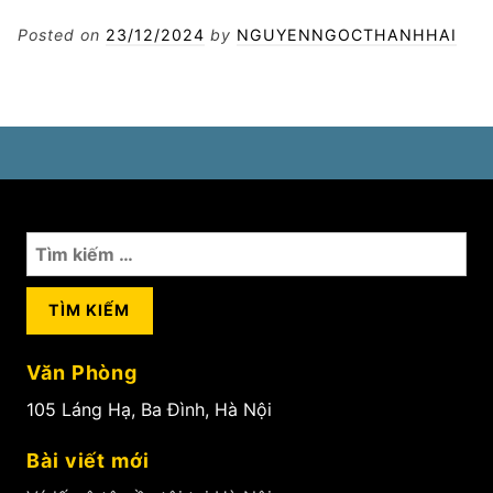
lốp
lưu
Posted on
23/12/2024
by
NGUYENNGOCTHANHHAI
động
đêm
Tìm
kiếm
cho:
Văn Phòng
105 Láng Hạ, Ba Đình, Hà Nội
Bài viết mới