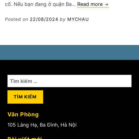
Vá
cố. Nếu bạn đang ở quận Ba…
Read more
lốp
xe
Posted on
22/08/2024
by
MYCHAU
tải
phường
Điện
Biên
Tìm
kiếm
cho:
Văn Phòng
105 Láng Hạ, Ba Đình, Hà Nội