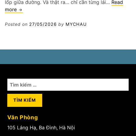
lốp giữa đường. Và thật ra… chỉ cần từng lái…
Read
Vá
more
lốp
xe
Posted on
27/05/2026
by
MYCHAU
sedan
Hà
Nội
Tìm
kiếm
cho:
Văn Phòng
105 Láng Hạ, Ba Đình, Hà Nội