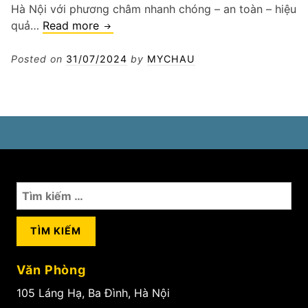
Hà Nội với phương châm nhanh chóng – an toàn – hiệu
Vá
quả…
Read more
lốp
xe
Posted on
31/07/2024
by
MYCHAU
con
tại
Long
Biên
Tìm
kiếm
cho:
Văn Phòng
105 Láng Hạ, Ba Đình, Hà Nội