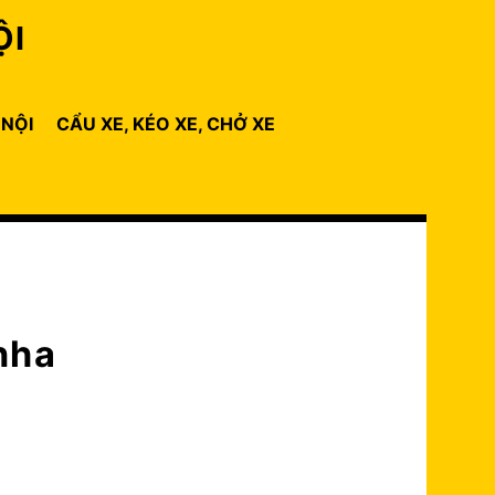
ỘI
 NỘI
CẨU XE, KÉO XE, CHỞ XE
nha