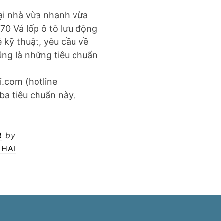
tại nhà vừa nhanh vừa
070 Vá lốp ô tô lưu động
ề kỹ thuật, yêu cầu về
ũng là những tiêu chuẩn
.com (hotline
ba tiêu chuẩn này,
á
p
3
by
HAI
u
ộng
i
hà