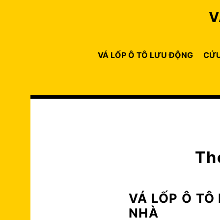
Skip
V
to
content
VÁ LỐP Ô TÔ LƯU ĐỘNG
CỨU
Th
VÁ LỐP Ô TÔ
NHÀ