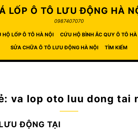
Á LỐP Ô TÔ LƯU ĐỘNG HÀ N
0987407070
 HỘ LỐP Ô TÔ HÀ NỘI
CỨU HỘ BÌNH ẮC QUY Ô TÔ HÀ
SỬA CHỮA Ô TÔ LƯU ĐỘNG HÀ NỘI
TÌM KIẾM
ẻ:
va lop oto luu dong tai 
 LƯU ĐỘNG TẠI