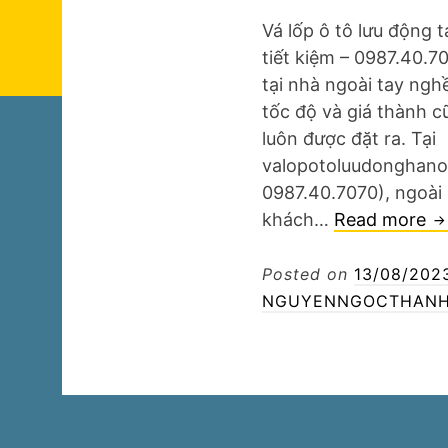
Vá lốp ô tô lưu động 
tiết kiệm – 0987.40.7
tại nhà ngoài tay ngh
tốc độ và giá thành c
luôn được đặt ra. Tại
valopotoluudonghanoi
0987.40.7070), ngoài 
V
khách…
Read more
lố
ô
Posted on
13/08/202
tô
NGUYENNGOCTHANH
lư
đ
tạ
n