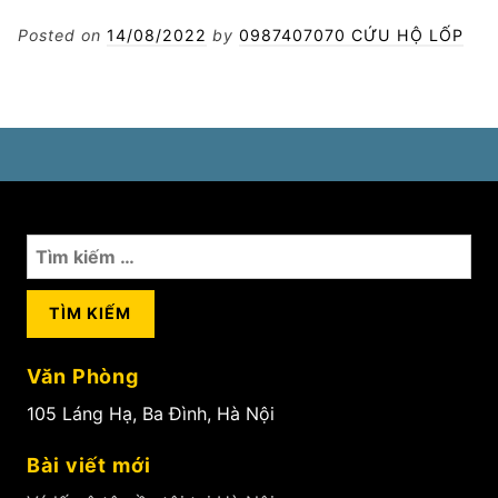
lốp
ô
Posted on
14/08/2022
by
0987407070 CỨU HỘ LỐP
tô
Hoàn
Kiếm
Tìm
kiếm
cho:
Văn Phòng
105 Láng Hạ, Ba Đình, Hà Nội
Bài viết mới