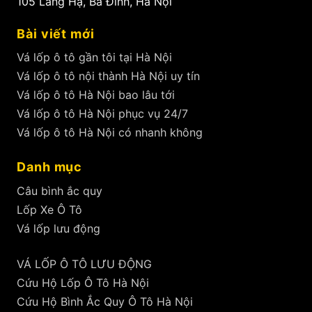
105 Láng Hạ, Ba Đình, Hà Nội
Bài viết mới
Vá lốp ô tô gần tôi tại Hà Nội
Vá lốp ô tô nội thành Hà Nội uy tín
Vá lốp ô tô Hà Nội bao lâu tới
Vá lốp ô tô Hà Nội phục vụ 24/7
Vá lốp ô tô Hà Nội có nhanh không
Danh mục
Câu bình ắc quy
Lốp Xe Ô Tô
Vá lốp lưu động
VÁ LỐP Ô TÔ LƯU ĐỘNG
Cứu Hộ Lốp Ô Tô Hà Nội
Cứu Hộ Bình Ắc Quy Ô Tô Hà Nội