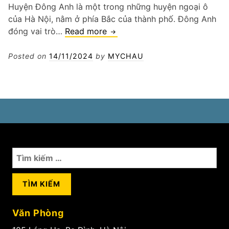
Huyện Đông Anh là một trong những huyện ngoại ô
của Hà Nội, nằm ở phía Bắc của thành phố. Đông Anh
Vá
đóng vai trò…
Read more
lốp
ô
Posted on
14/11/2024
by
MYCHAU
tô
xe
VinFast
lưu
động
tại
Đông
Tìm
Anh
kiếm
cho:
Văn Phòng