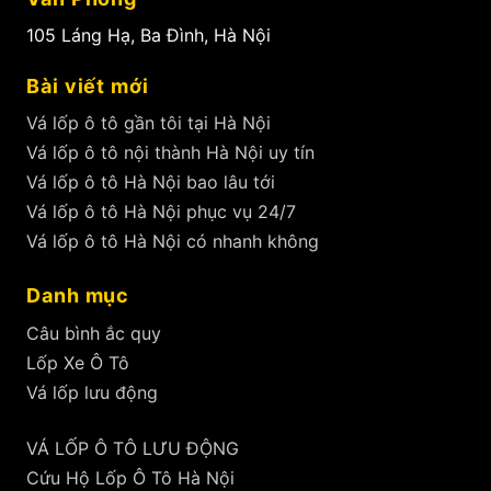
105 Láng Hạ, Ba Đình, Hà Nội
Bài viết mới
Vá lốp ô tô gần tôi tại Hà Nội
Vá lốp ô tô nội thành Hà Nội uy tín
Vá lốp ô tô Hà Nội bao lâu tới
Vá lốp ô tô Hà Nội phục vụ 24/7
Vá lốp ô tô Hà Nội có nhanh không
Danh mục
Câu bình ắc quy
Lốp Xe Ô Tô
Vá lốp lưu động
VÁ LỐP Ô TÔ LƯU ĐỘNG
Cứu Hộ Lốp Ô Tô Hà Nội