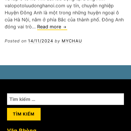
valopotoluudonghanoi.com uy tín, chuyên nghiệp
Huyện Đông Anh là một trong những huyện ngoại ô
của Hà Nội, nằm ở phía Bắc của thành phố. Đông Anh
Vá
đóng vai trò…
Read more
lốp
ô
Posted on
14/11/2024
by
MYCHAU
tô
xe
VinFast
lưu
động
tại
Đông
Tìm
Anh
kiếm
cho:
Văn Phòng