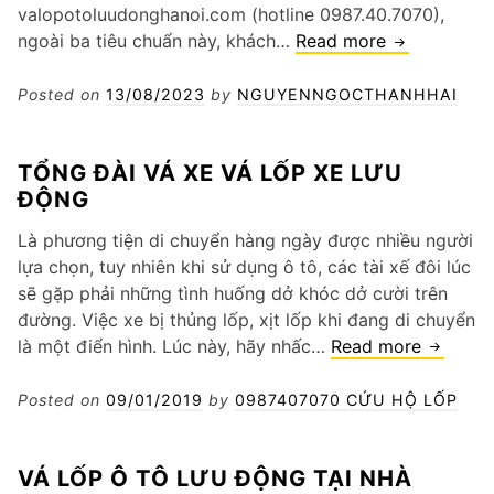
valopotoluudonghanoi.com (hotline 0987.40.7070),
Vá
ngoài ba tiêu chuẩn này, khách…
Read more
lốp
ô
Posted on
13/08/2023
by
NGUYENNGOCTHANHHAI
tô
lưu
TỔNG ĐÀI VÁ XE VÁ LỐP XE LƯU
động
ĐỘNG
tại
nhà
Là phương tiện di chuyển hàng ngày được nhiều người
lựa chọn, tuy nhiên khi sử dụng ô tô, các tài xế đôi lúc
sẽ gặp phải những tình huống dở khóc dở cười trên
đường. Việc xe bị thủng lốp, xịt lốp khi đang di chuyển
Tổng
là một điển hình. Lúc này, hãy nhấc…
Read more
đài
vá
Posted on
09/01/2019
by
0987407070 CỨU HỘ LỐP
xe
vá
VÁ LỐP Ô TÔ LƯU ĐỘNG TẠI NHÀ
lốp