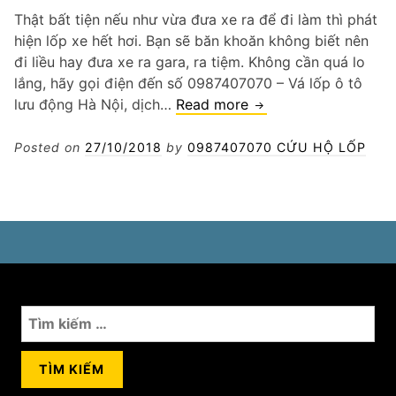
xe
Thật bất tiện nếu như vừa đưa xe ra để đi làm thì phát
lưu
hiện lốp xe hết hơi. Bạn sẽ băn khoăn không biết nên
động
đi liều hay đưa xe ra gara, ra tiệm. Không cần quá lo
lắng, hãy gọi điện đến số 0987407070 – Vá lốp ô tô
Vá
lưu động Hà Nội, dịch…
Read more
lốp
ô
Posted on
27/10/2018
by
0987407070 CỨU HỘ LỐP
tô
lưu
động
tại
nhà
Tìm
kiếm
cho: