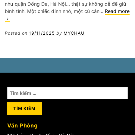
như quận Đống Đa, Hà Nội… thật sự không dễ để giữ
bình tĩnh. Một chiếc đinh nhỏ, một cú cán…
Read more
vá
lốp
ô
Posted on
19/11/2025
by
MYCHAU
tô
lưu
động
quận
Đống
Đa
Hà
Nội
Tìm
kiếm
cho:
Văn Phòng