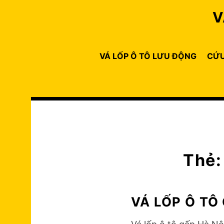
Skip
V
to
content
VÁ LỐP Ô TÔ LƯU ĐỘNG
CỨU
Thẻ
VÁ LỐP Ô TÔ