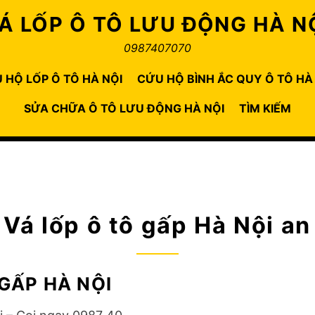
Á LỐP Ô TÔ LƯU ĐỘNG HÀ N
0987407070
 HỘ LỐP Ô TÔ HÀ NỘI
CỨU HỘ BÌNH ẮC QUY Ô TÔ HÀ
SỬA CHỮA Ô TÔ LƯU ĐỘNG HÀ NỘI
TÌM KIẾM
:
Vá lốp ô tô gấp Hà Nội an
 GẤP HÀ NỘI