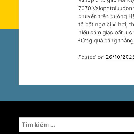
Vá lốp ô tô gấp Hà Nộ
7070 Valopotoluudong
chuyển trên đường Hà
tô bất ngờ bị xì hơi, 
hiểu cảm giác bất lực 
Đừng quá căng thẳng
Posted on
26/10/202
Tìm
kiếm