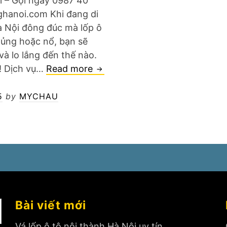
i – Gọi ngay 0987 40
hanoi.com Khi đang di
 Nội đông đúc mà lốp ô
thủng hoặc nổ, bạn sẽ
và lo lắng đến thế nào.
Vá
! Dịch vụ…
Read more
lốp
ô
5
by
MYCHAU
tô
gấp
Hà
Nội
Bài viết mới
Vá lốp ô tô nội thành Hà Nội uy tín