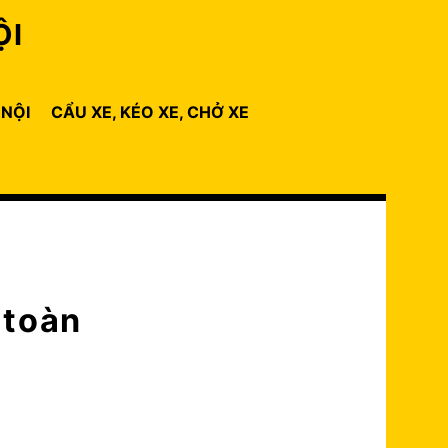
ỘI
 NỘI
CẨU XE, KÉO XE, CHỞ XE
 toàn