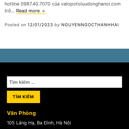
hotline 0987.40.7070 của valopotoluudonghanoi.com
Vá
trở…
Read more
lốp
ô
Posted on
12/01/2023
by
NGUYENNGOCTHANHHAI
tô
24/7
Hoàng
Mai
Tìm
kiếm
cho:
Văn Phòng
105 Láng Hạ, Ba Đình, Hà Nội