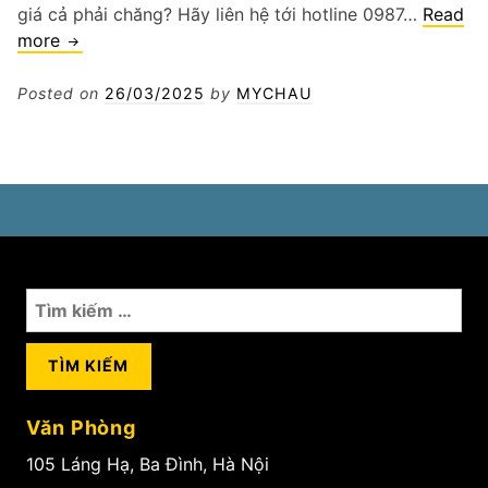
giá cả phải chăng? Hãy liên hệ tới hotline 0987…
Read
Vá
more
lốp
Ở
Posted on
26/03/2025
by
MYCHAU
Hà
Nội
Tìm
kiếm
cho:
Văn Phòng
105 Láng Hạ, Ba Đình, Hà Nội