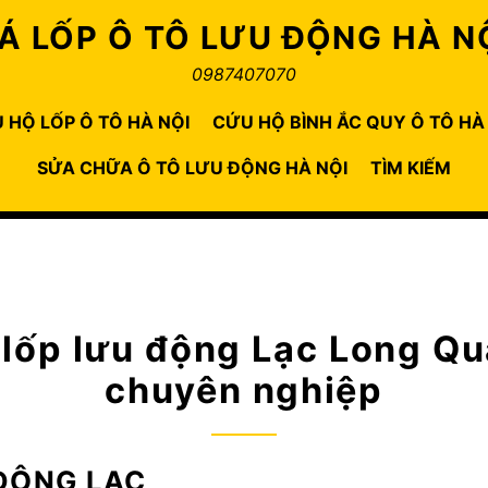
Á LỐP Ô TÔ LƯU ĐỘNG HÀ N
0987407070
 HỘ LỐP Ô TÔ HÀ NỘI
CỨU HỘ BÌNH ẮC QUY Ô TÔ HÀ
SỬA CHỮA Ô TÔ LƯU ĐỘNG HÀ NỘI
TÌM KIẾM
 lốp lưu động Lạc Long Q
chuyên nghiệp
ĐỘNG LẠC