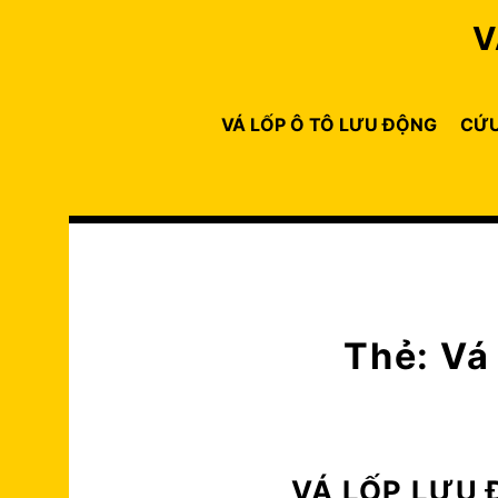
Skip
V
to
content
VÁ LỐP Ô TÔ LƯU ĐỘNG
CỨU
Thẻ:
Vá
VÁ LỐP LƯU 