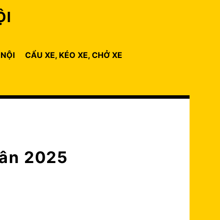
ỘI
 NỘI
CẨU XE, KÉO XE, CHỞ XE
uân 2025