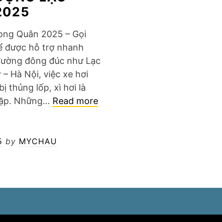
2025
Long Quân 2025 – Gọi
ể được hỗ trợ nhanh
đường đông đúc như Lạc
– Hà Nội, việc xe hơi
 thủng lốp, xì hơi là
Vá
gặp. Những…
Read more
lốp
lưu
động
5
by
MYCHAU
Lạc
Long
Quân
2025