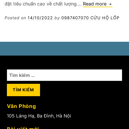
Vá
đặt tiêu chuẩn cao về chất lượng.…
Read more
lốp
lưu
Posted on
14/10/2022
by
0987407070 CỨU HỘ LỐP
động
Bắc
Từ
Liêm
Tìm
kiếm
cho:
Văn Phòng
105 Láng Hạ, Ba Đình, Hà Nội