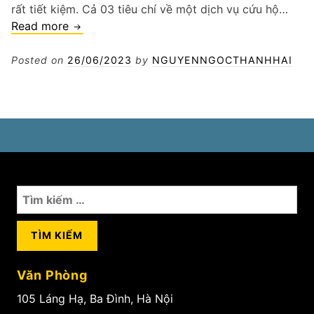
rất tiết kiệm. Cả 03 tiêu chí về một dịch vụ cứu hộ…
Cứu
Read more
hộ
thay
Posted on
26/06/2023
by
NGUYENNGOCTHANHHAI
lốp
ô
tô
con
Tìm
kiếm
cho:
Văn Phòng
105 Láng Hạ, Ba Đình, Hà Nội