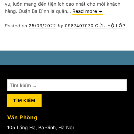
vụ, luôn mang đến tiện ích cao nhất cho mỗi khách
Thay
hàng. Quận Ba Đình là quận…
Read more
lốp
xe
Posted on
25/03/2022
by
0987407070 CỨU HỘ LỐP
tải
Quận
Ba
Đình
Tìm
kiếm
cho:
Văn Phòng
105 Láng Hạ, Ba Đình, Hà Nội