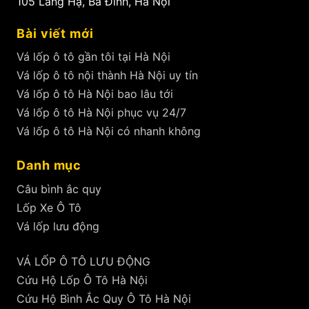
105 Láng Hạ, Ba Đình, Hà Nội
Bài viết mới
Vá lốp ô tô gần tôi tại Hà Nội
Vá lốp ô tô nội thành Hà Nội uy tín
Vá lốp ô tô Hà Nội bao lâu tới
Vá lốp ô tô Hà Nội phục vụ 24/7
Vá lốp ô tô Hà Nội có nhanh không
Danh mục
Câu bình ắc quy
Lốp Xe Ô Tô
Vá lốp lưu động
VÁ LỐP Ô TÔ LƯU ĐỘNG
Cứu Hộ Lốp Ô Tô Hà Nội
Cứu Hộ Bình Ắc Quy Ô Tô Hà Nội