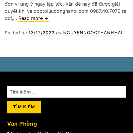
đơn vị ưng ý ngay lập tức. Vấn đề này đã được giải
quyết khi valopotoluudonghanoi.com 0987.40.7070 ra
Thay
đời,…
Read more
bình
ắc
Posted on
13/12/2023
by
NGUYENNGOCTHANHHAI
quy
ô
tô
Q
Hoàn
Kiếm
Tìm
kiếm
cho:
Văn Phòng