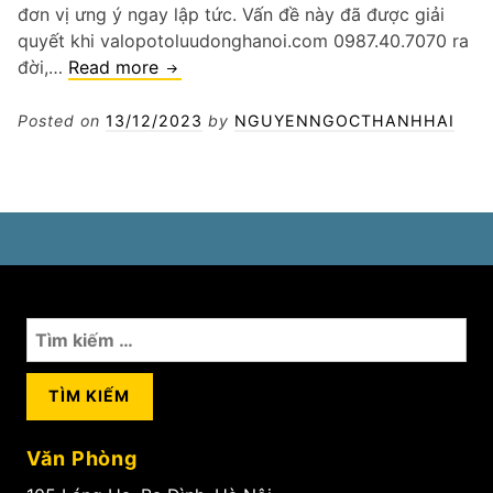
đơn vị ưng ý ngay lập tức. Vấn đề này đã được giải
quyết khi valopotoluudonghanoi.com 0987.40.7070 ra
Thay
đời,…
Read more
bình
ắc
Posted on
13/12/2023
by
NGUYENNGOCTHANHHAI
quy
ô
tô
Q
Hoàn
Kiếm
Tìm
kiếm
cho:
Văn Phòng