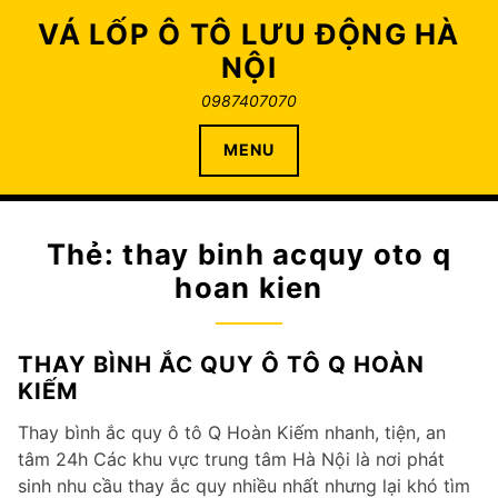
Skip
VÁ LỐP Ô TÔ LƯU ĐỘNG HÀ
to
NỘI
content
0987407070
MENU
Thẻ:
thay binh acquy oto q
hoan kien
THAY BÌNH ẮC QUY Ô TÔ Q HOÀN
KIẾM
Thay bình ắc quy ô tô Q Hoàn Kiếm nhanh, tiện, an
tâm 24h Các khu vực trung tâm Hà Nội là nơi phát
sinh nhu cầu thay ắc quy nhiều nhất nhưng lại khó tìm