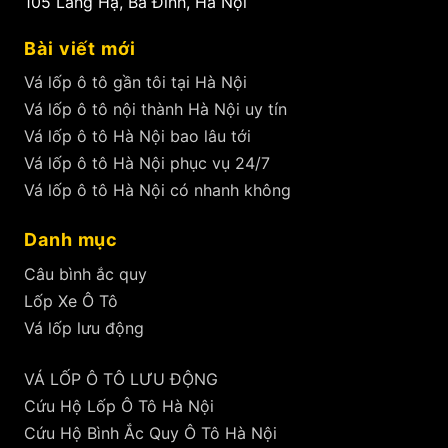
105 Láng Hạ, Ba Đình, Hà Nội
Bài viết mới
Vá lốp ô tô gần tôi tại Hà Nội
Vá lốp ô tô nội thành Hà Nội uy tín
Vá lốp ô tô Hà Nội bao lâu tới
Vá lốp ô tô Hà Nội phục vụ 24/7
Vá lốp ô tô Hà Nội có nhanh không
Danh mục
Câu bình ắc quy
Lốp Xe Ô Tô
Vá lốp lưu động
VÁ LỐP Ô TÔ LƯU ĐỘNG
Cứu Hộ Lốp Ô Tô Hà Nội
Cứu Hộ Bình Ắc Quy Ô Tô Hà Nội