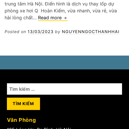
trung tâm Hà Nội. Điển hình là dịch vụ thay lốp dự
phòng xe hơi Q Hoàn Kiếm, vừa nhanh, vừa rẻ, vừa
Thay
hài lòng chất…
Read more
lốp
dự
Posted on
13/03/2023
by
NGUYENNGOCTHANHHAI
phòng
xe
hơi
Q
Hoàn
Kiếm
Tìm
kiếm
cho:
Văn Phòng