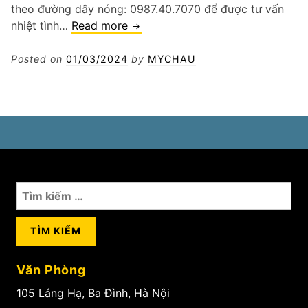
theo đường dây nóng: 0987.40.7070 để được tư vấn
Thay
nhiệt tình…
Read more
ắc
quy
Posted on
01/03/2024
by
MYCHAU
giá
tốt
tại
Hà
Nội
Tìm
kiếm
cho:
Văn Phòng
105 Láng Hạ, Ba Đình, Hà Nội