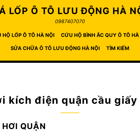
Á LỐP Ô TÔ LƯU ĐỘNG HÀ N
0987407070
 HỘ LỐP Ô TÔ HÀ NỘI
CỨU HỘ BÌNH ẮC QUY Ô TÔ HÀ
SỬA CHỮA Ô TÔ LƯU ĐỘNG HÀ NỘI
TÌM KIẾM
i kích điện quận cầu giấy
E HƠI QUẬN