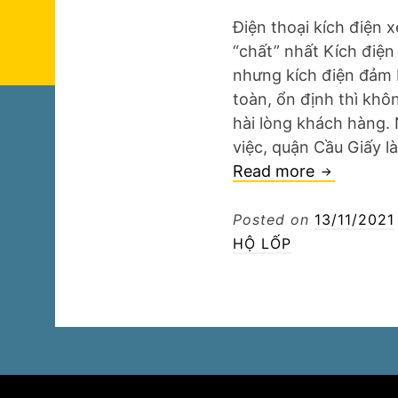
Điện thoại kích điện 
“chất” nhất Kích điện
nhưng kích điện đảm 
toàn, ổn định thì khô
hài lòng khách hàng.
việc, quận Cầu Giấy l
Kích
Read more
điện
xe
Posted on
13/11/2021
hơi
HỘ LỐP
quận
Cầu
Giấy