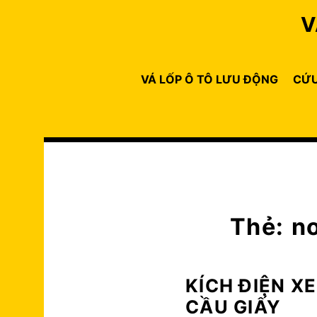
Skip
V
to
content
VÁ LỐP Ô TÔ LƯU ĐỘNG
CỨU
Thẻ:
nơ
KÍCH ĐIỆN X
CẦU GIẤY