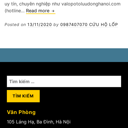
uy tín, chuyên nghiệp như valopotoluudonghanoi.com
Thay
(hotline…
Read more
bình
xe
Posted on
13/11/2020
by
0987407070 CỨU HỘ LỐP
hơi
Tìm
kiếm
cho:
Văn Phòng
105 Láng Hạ, Ba Đình, Hà Nội