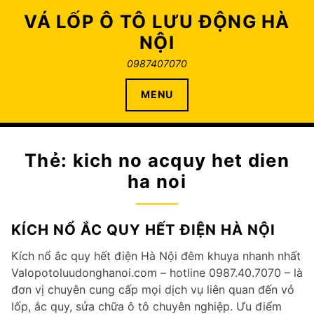
Skip
VÁ LỐP Ô TÔ LƯU ĐỘNG HÀ
to
NỘI
content
0987407070
MENU
Thẻ:
kich no acquy het dien
ha noi
KÍCH NỔ ẮC QUY HẾT ĐIỆN HÀ NỘI
Kích nổ ắc quy hết điện Hà Nội đêm khuya nhanh nhất
Valopotoluudonghanoi.com – hotline 0987.40.7070 – là
đơn vị chuyên cung cấp mọi dịch vụ liên quan đến vỏ
lốp, ắc quy, sửa chữa ô tô chuyên nghiệp. Ưu điểm