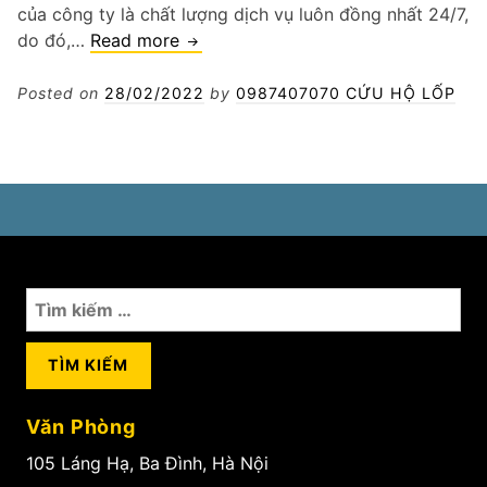
của công ty là chất lượng dịch vụ luôn đồng nhất 24/7,
Kích
do đó,…
Read more
nổ
ắc
Posted on
28/02/2022
by
0987407070 CỨU HỘ LỐP
quy
hết
điện
Hà
Nội
Tìm
kiếm
cho:
Văn Phòng
105 Láng Hạ, Ba Đình, Hà Nội