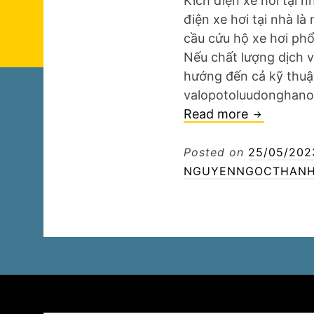
Kích điện xe hơi tại 
điện xe hơi tại nhà l
cầu cứu hộ xe hơi phổ
Nếu chất lượng dịch 
hướng đến cả kỹ thuật
valopotoluudonghano
Kích
Read more
điện
xe
Posted on
25/05/202
hơi
NGUYENNGOCTHANH
tại
nhà