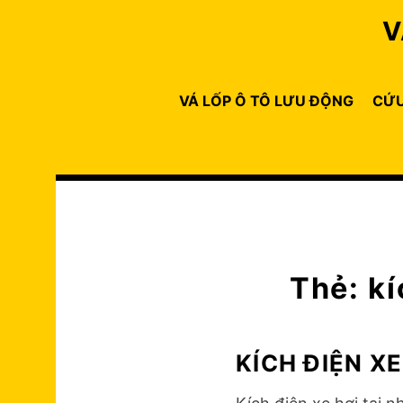
Skip
V
to
content
VÁ LỐP Ô TÔ LƯU ĐỘNG
CỨU
Thẻ:
kí
KÍCH ĐIỆN XE