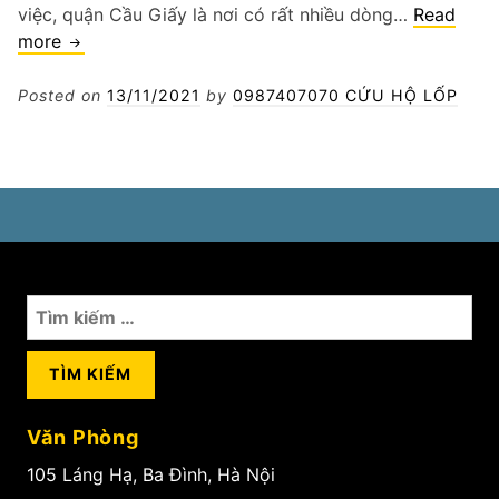
việc, quận Cầu Giấy là nơi có rất nhiều dòng…
Read
Kích
more
điện
xe
Posted on
13/11/2021
by
0987407070 CỨU HỘ LỐP
hơi
quận
Cầu
Giấy
Tìm
kiếm
cho:
Văn Phòng
105 Láng Hạ, Ba Đình, Hà Nội