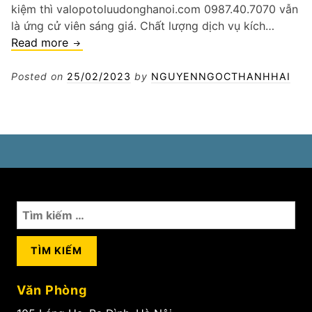
kiệm thì valopotoluudonghanoi.com 0987.40.7070 vẫn
là ứng cử viên sáng giá. Chất lượng dịch vụ kích…
Kích
Read more
bình
ô
Posted on
25/02/2023
by
NGUYENNGOCTHANHHAI
tô
quận
Hoàng
Mai
Tìm
kiếm
cho:
Văn Phòng