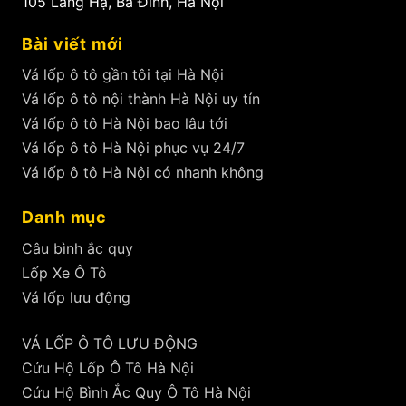
105 Láng Hạ, Ba Đình, Hà Nội
Bài viết mới
Vá lốp ô tô gần tôi tại Hà Nội
Vá lốp ô tô nội thành Hà Nội uy tín
Vá lốp ô tô Hà Nội bao lâu tới
Vá lốp ô tô Hà Nội phục vụ 24/7
Vá lốp ô tô Hà Nội có nhanh không
Danh mục
Câu bình ắc quy
Lốp Xe Ô Tô
Vá lốp lưu động
VÁ LỐP Ô TÔ LƯU ĐỘNG
Cứu Hộ Lốp Ô Tô Hà Nội
Cứu Hộ Bình Ắc Quy Ô Tô Hà Nội