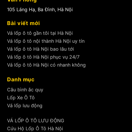
105 Láng Hạ, Ba Đình, Hà Nội
Bài viết mới
Vá lốp ô tô gần tôi tại Hà Nội
Vá lốp ô tô nội thành Hà Nội uy tín
Vá lốp ô tô Hà Nội bao lâu tới
Vá lốp ô tô Hà Nội phục vụ 24/7
Vá lốp ô tô Hà Nội có nhanh không
Danh mục
Câu bình ắc quy
Lốp Xe Ô Tô
Vá lốp lưu động
VÁ LỐP Ô TÔ LƯU ĐỘNG
Cứu Hộ Lốp Ô Tô Hà Nội