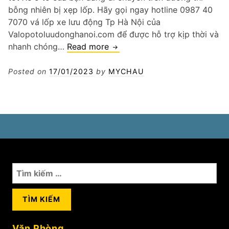
bỗng nhiên bị xẹp lốp. Hãy gọi ngay hotline 0987 40
7070 vá lốp xe lưu động Tp Hà Nội của
Valopotoluudonghanoi.com để được hỗ trợ kịp thời và
Hotline
nhanh chóng…
Read more
0987
40
Posted on
17/01/2023
by
MYCHAU
7070
vá
lốp
xe
lưu
động
Tp
Tìm
Hà
kiếm
Nội
cho:
Văn Phòng